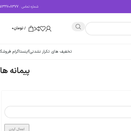
شماره تماس :
5132708377
/
تومان
0
تخفیف های تکرار نشدنی!
اینستاگرام فروشگا
پیمانه ها
اعمال کردن