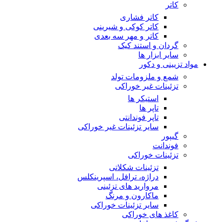
کاتر
کاتر فشاری
کاتر کوکی و شیرینی
کاتر و مهر سه بعدی
گردان و استند کیک
سایر ابزار ها
مواد تزیینی و دکور
شمع و ملزومات تولد
تزئینات غیر خوراکی
استیکر ها
تاپر ها
تاپر فوندانتی
سایر تزئینات غیر خوراکی
گیپور
فوندانت
تزئینات خوراکی
تزئینات شکلاتی
دراژه، ترافل، اسپرینکلس
مروارید های تزئینی
ماکارون و مرنگ
سایر تزئینات خوراکی
کاغذ های خوراکی