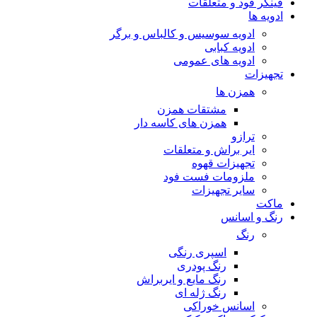
فینگر فود و متعلقات
ادویه ها
ادویه سوسیس و کالباس و برگر
ادویه کبابی
ادویه های عمومی
تجهیزات
همزن ها
مشتقات همزن
همزن های کاسه دار
ترازو
ایر براش و متعلقات
تجهیزات قهوه
ملزومات فست فود
سایر تجهیزات
ماکت
رنگ و اسانس
رنگ
اسپری رنگی
رنگ پودری
رنگ مایع و ایربراش
رنگ ژله ای
اسانس خوراکی