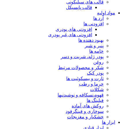
قالب های سیلیکونی
قالب پاپسیکل
مواد اولیه
آرد ها
افزودنی ها
افزودنی های پودری
افزودنی های غیر پودری
بهبود دهنده ها
پنیر و شیر
خامه ها
پودر ژله، شربت و دسر
روغن
شکر و محصولات مرتبط
پودر کیک
تارت و بیسکوئیت ها
خرما و رطب
شکلات
قهوه،نسکافه و نوشیدنیها
فیلینگ ها
روکش های آماده
سوخاری و فینگرفود
خشکبار و مغزیجات
ابزار ها
ابزار قنادی