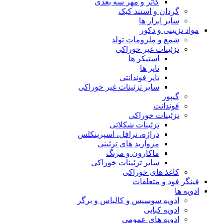
کاتر و مهر سه بعدی
گردان و استند کیک
سایر ابزار ها
مواد تزیینی و دکور
شمع و ملزومات تولد
تزئینات غیر خوراکی
استیکر ها
تاپر ها
تاپر فوندانتی
سایر تزئینات غیر خوراکی
گیپور
فوندانت
تزئینات خوراکی
تزئینات شکلاتی
دراژه، ترافل، اسپرینکلس
مروارید های تزئینی
ماکارون و مرنگ
سایر تزئینات خوراکی
کاغذ های خوراکی
فینگر فود و متعلقات
ادویه ها
ادویه سوسیس و کالباس و برگر
ادویه کبابی
ادویه های عمومی