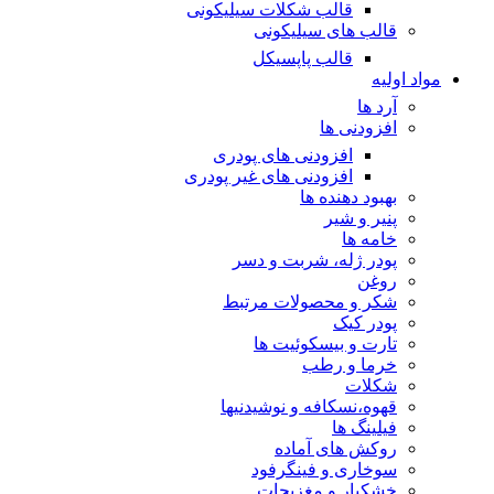
قالب شکلات سیلیکونی
قالب های سیلیکونی
قالب پاپسیکل
مواد اولیه
آرد ها
افزودنی ها
افزودنی های پودری
افزودنی های غیر پودری
بهبود دهنده ها
پنیر و شیر
خامه ها
پودر ژله، شربت و دسر
روغن
شکر و محصولات مرتبط
پودر کیک
تارت و بیسکوئیت ها
خرما و رطب
شکلات
قهوه،نسکافه و نوشیدنیها
فیلینگ ها
روکش های آماده
سوخاری و فینگرفود
خشکبار و مغزیجات