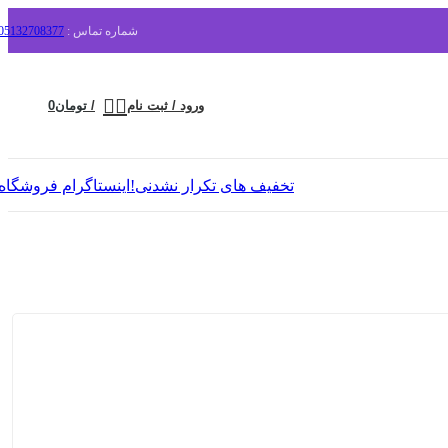
شماره تماس :
05132708377
ورود / ثبت نام
/
تومان
0
تخفیف های تکرار نشدنی!
اینستاگرام فروشگاه