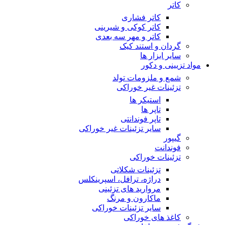
کاتر
کاتر فشاری
کاتر کوکی و شیرینی
کاتر و مهر سه بعدی
گردان و استند کیک
سایر ابزار ها
مواد تزیینی و دکور
شمع و ملزومات تولد
تزئینات غیر خوراکی
استیکر ها
تاپر ها
تاپر فوندانتی
سایر تزئینات غیر خوراکی
گیپور
فوندانت
تزئینات خوراکی
تزئینات شکلاتی
دراژه، ترافل، اسپرینکلس
مروارید های تزئینی
ماکارون و مرنگ
سایر تزئینات خوراکی
کاغذ های خوراکی