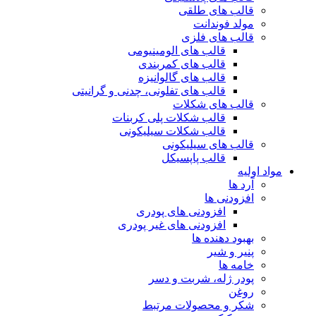
قالب های طلقی
مولد فوندانت
قالب های فلزی
قالب های الومینیومی
قالب های کمربندی
قالب های گالوانیزه
قالب های تفلونی، چدنی و گرانیتی
قالب های شکلات
قالب شکلات پلی کربنات
قالب شکلات سیلیکونی
قالب های سیلیکونی
قالب پاپسیکل
مواد اولیه
آرد ها
افزودنی ها
افزودنی های پودری
افزودنی های غیر پودری
بهبود دهنده ها
پنیر و شیر
خامه ها
پودر ژله، شربت و دسر
روغن
شکر و محصولات مرتبط