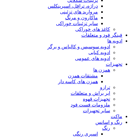
تزئینات شکلاتی
دراژه، ترافل، اسپرینکلس
مروارید های تزئینی
ماکارون و مرنگ
سایر تزئینات خوراکی
کاغذ های خوراکی
فینگر فود و متعلقات
ادویه ها
ادویه سوسیس و کالباس و برگر
ادویه کبابی
ادویه های عمومی
تجهیزات
همزن ها
مشتقات همزن
همزن های کاسه دار
ترازو
ایر براش و متعلقات
تجهیزات قهوه
ملزومات فست فود
سایر تجهیزات
ماکت
رنگ و اسانس
رنگ
اسپری رنگی