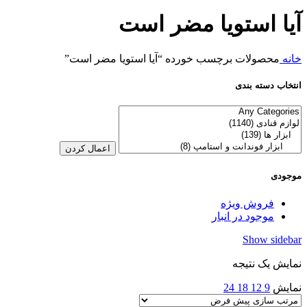
آیا استویا مضر است
خانه
محصولات برچسب خورده “آیا استویا مضر است”
انتخاب دسته بندی
اعمال کردن
موجودی
فروش ویژه
موجود در انبار
Show sidebar
نمایش یک نتیجه
نمایش
9
12
18
24