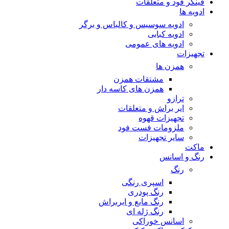
فینگر فود و متعلقات
ادویه ها
ادویه سوسیس و کالباس و برگر
ادویه کبابی
ادویه های عمومی
تجهیزات
همزن ها
مشتقات همزن
همزن های کاسه دار
ترازو
ایر براش و متعلقات
تجهیزات قهوه
ملزومات فست فود
سایر تجهیزات
ماکت
رنگ و اسانس
رنگ
اسپری رنگی
رنگ پودری
رنگ مایع و ایربراش
رنگ ژله ای
اسانس خوراکی