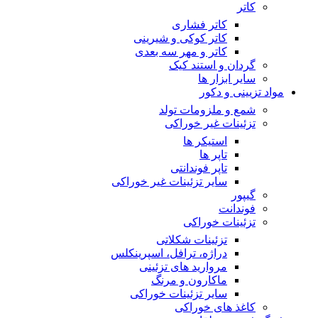
کاتر
کاتر فشاری
کاتر کوکی و شیرینی
کاتر و مهر سه بعدی
گردان و استند کیک
سایر ابزار ها
مواد تزیینی و دکور
شمع و ملزومات تولد
تزئینات غیر خوراکی
استیکر ها
تاپر ها
تاپر فوندانتی
سایر تزئینات غیر خوراکی
گیپور
فوندانت
تزئینات خوراکی
تزئینات شکلاتی
دراژه، ترافل، اسپرینکلس
مروارید های تزئینی
ماکارون و مرنگ
سایر تزئینات خوراکی
کاغذ های خوراکی