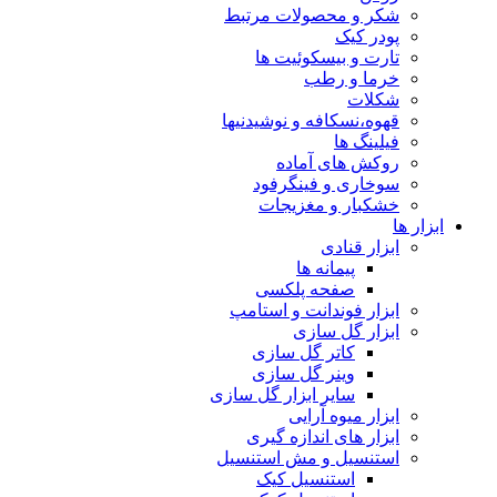
شکر و محصولات مرتبط
پودر کیک
تارت و بیسکوئیت ها
خرما و رطب
شکلات
قهوه،نسکافه و نوشیدنیها
فیلینگ ها
روکش های آماده
سوخاری و فینگرفود
خشکبار و مغزیجات
ابزار ها
ابزار قنادی
پیمانه ها
صفحه پلکسی
ابزار فوندانت و استامپ
ابزار گل سازی
کاتر گل سازی
وینر گل سازی
سایر ابزار گل سازی
ابزار میوه آرایی
ابزار های اندازه گیری
استنسیل و مش استنسیل
استنسیل کیک