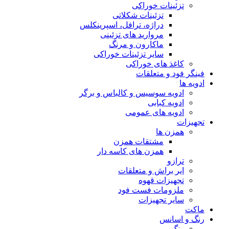
تزئینات خوراکی
تزئینات شکلاتی
دراژه، ترافل، اسپرینکلس
مروارید های تزئینی
ماکارون و مرنگ
سایر تزئینات خوراکی
کاغذ های خوراکی
فینگر فود و متعلقات
ادویه ها
ادویه سوسیس و کالباس و برگر
ادویه کبابی
ادویه های عمومی
تجهیزات
همزن ها
مشتقات همزن
همزن های کاسه دار
ترازو
ایر براش و متعلقات
تجهیزات قهوه
ملزومات فست فود
سایر تجهیزات
ماکت
رنگ و اسانس
رنگ