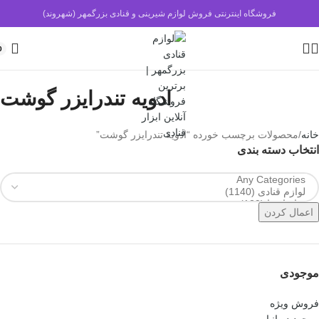
فروشگاه اینترنتی فروش لوازم شیرینی و قنادی بزرگمهر (شهروند)
0
ادویه تندرایزر گوشت
خانه
محصولات برچسب خورده “ادویه تندرایزر گوشت”
انتخاب دسته بندی
اعمال کردن
موجودی
فروش ویژه