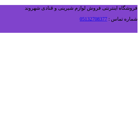
فروشگاه اینترنتی فروش لوازم شیرینی و قنادی شهروند
شماره تماس :
05132708377