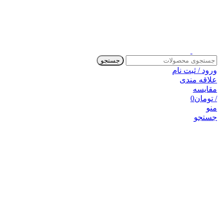
جستجو
ورود / ثبت نام
علاقه مندی
مقایسه
/
تومان
0
منو
جستجو