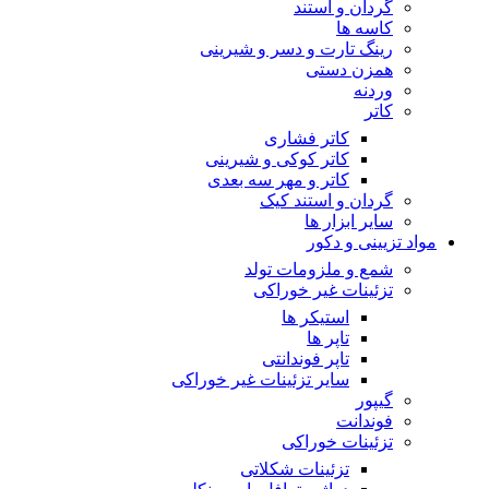
گردان و استند
کاسه ها
رینگ تارت و دسر و شیرینی
همزن دستی
وردنه
کاتر
کاتر فشاری
کاتر کوکی و شیرینی
کاتر و مهر سه بعدی
گردان و استند کیک
سایر ابزار ها
مواد تزیینی و دکور
شمع و ملزومات تولد
تزئینات غیر خوراکی
استیکر ها
تاپر ها
تاپر فوندانتی
سایر تزئینات غیر خوراکی
گیپور
فوندانت
تزئینات خوراکی
تزئینات شکلاتی