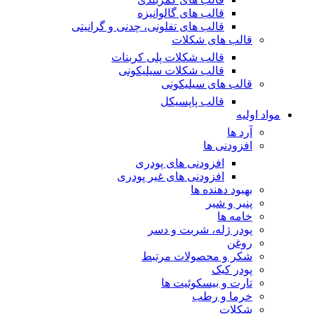
قالب های گالوانیزه
قالب های تفلونی، چدنی و گرانیتی
قالب های شکلات
قالب شکلات پلی کربنات
قالب شکلات سیلیکونی
قالب های سیلیکونی
قالب پاپسیکل
مواد اولیه
آرد ها
افزودنی ها
افزودنی های پودری
افزودنی های غیر پودری
بهبود دهنده ها
پنیر و شیر
خامه ها
پودر ژله، شربت و دسر
روغن
شکر و محصولات مرتبط
پودر کیک
تارت و بیسکوئیت ها
خرما و رطب
شکلات