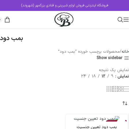
فروشگاه اینترنتی فروش لوازم شیرینی و قنادی بزرگمهر (شهروند)
0
بمب دود
خانه
محصولات برچسب خورده “بمب دود”
Show sidebar
نمایش یک نتیجه
نمایش
9
12
18
24
اتمام موجودی
بمب دود تعیین جنسیت