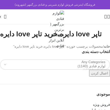
فروشگاه اینترنتی فروش لوازم شیرینی و قنادی بزرگمهر (شهروند)
0
تاپر love دایره،خرید تاپر love دایره
خانه
محصولات برچسب خورده “تاپر love دایره،خرید تاپر love دایره”
انتخاب دسته بندی
اعمال کردن
موجودی
فروش ویژه