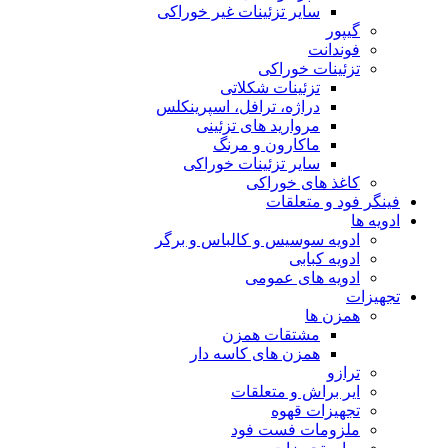
سایر تزئینات غیر خوراکی
گیپور
فوندانت
تزئینات خوراکی
تزئینات شکلاتی
دراژه، ترافل، اسپرینکلس
مروارید های تزئینی
ماکارون و مرنگ
سایر تزئینات خوراکی
کاغذ های خوراکی
فینگر فود و متعلقات
ادویه ها
ادویه سوسیس و کالباس و برگر
ادویه کبابی
ادویه های عمومی
تجهیزات
همزن ها
مشتقات همزن
همزن های کاسه دار
ترازو
ایر براش و متعلقات
تجهیزات قهوه
ملزومات فست فود