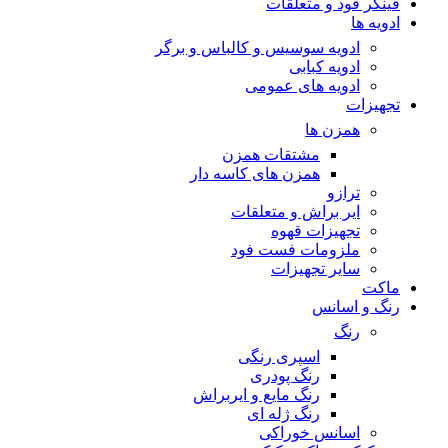
فینگر فود و متعلقات
ادویه ها
ادویه سوسیس و کالباس و برگر
ادویه کبابی
ادویه های عمومی
تجهیزات
همزن ها
مشتقات همزن
همزن های کاسه دار
ترازو
ایر براش و متعلقات
تجهیزات قهوه
ملزومات فست فود
سایر تجهیزات
ماکت
رنگ و اسانس
رنگ
اسپری رنگی
رنگ پودری
رنگ مایع و ایربراش
رنگ ژله ای
اسانس خوراکی