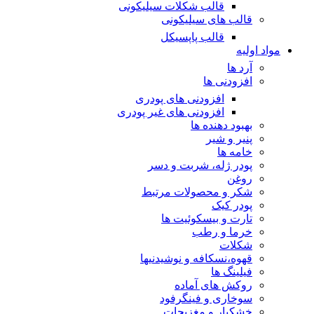
قالب شکلات سیلیکونی
قالب های سیلیکونی
قالب پاپسیکل
مواد اولیه
آرد ها
افزودنی ها
افزودنی های پودری
افزودنی های غیر پودری
بهبود دهنده ها
پنیر و شیر
خامه ها
پودر ژله، شربت و دسر
روغن
شکر و محصولات مرتبط
پودر کیک
تارت و بیسکوئیت ها
خرما و رطب
شکلات
قهوه،نسکافه و نوشیدنیها
فیلینگ ها
روکش های آماده
سوخاری و فینگرفود
خشکبار و مغزیجات