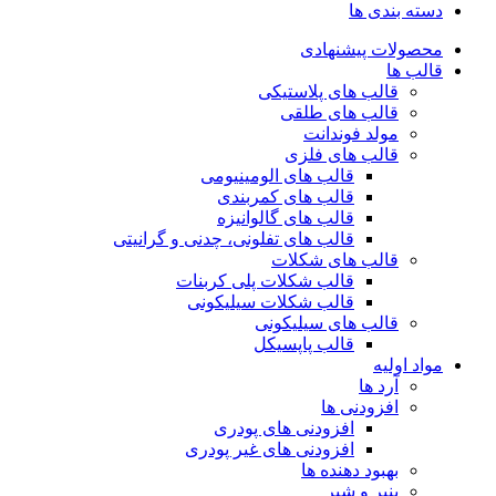
دسته بندی ها
محصولات پیشنهادی
قالب ها
قالب های پلاستیکی
قالب های طلقی
مولد فوندانت
قالب های فلزی
قالب های الومینیومی
قالب های کمربندی
قالب های گالوانیزه
قالب های تفلونی، چدنی و گرانیتی
قالب های شکلات
قالب شکلات پلی کربنات
قالب شکلات سیلیکونی
قالب های سیلیکونی
قالب پاپسیکل
مواد اولیه
آرد ها
افزودنی ها
افزودنی های پودری
افزودنی های غیر پودری
بهبود دهنده ها
پنیر و شیر