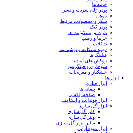
خامه ها
پودر ژله، شربت و دسر
روغن
شکر و محصولات مرتبط
پودر کیک
تارت و بیسکوئیت ها
خرما و رطب
شکلات
قهوه،نسکافه و نوشیدنیها
فیلینگ ها
روکش های آماده
سوخاری و فینگرفود
خشکبار و مغزیجات
ابزار ها
ابزار قنادی
پیمانه ها
صفحه پلکسی
ابزار فوندانت و استامپ
ابزار گل سازی
کاتر گل سازی
وینر گل سازی
سایر ابزار گل سازی
ابزار میوه آرایی