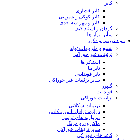
کاتر
کاتر فشاری
کاتر کوکی و شیرینی
کاتر و مهر سه بعدی
گردان و استند کیک
سایر ابزار ها
مواد تزیینی و دکور
شمع و ملزومات تولد
تزئینات غیر خوراکی
استیکر ها
تاپر ها
تاپر فوندانتی
سایر تزئینات غیر خوراکی
گیپور
فوندانت
تزئینات خوراکی
تزئینات شکلاتی
دراژه، ترافل، اسپرینکلس
مروارید های تزئینی
ماکارون و مرنگ
سایر تزئینات خوراکی
کاغذ های خوراکی