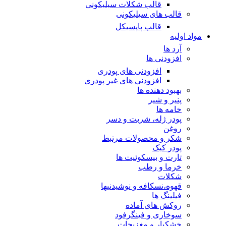
قالب شکلات سیلیکونی
قالب های سیلیکونی
قالب پاپسیکل
مواد اولیه
آرد ها
افزودنی ها
افزودنی های پودری
افزودنی های غیر پودری
بهبود دهنده ها
پنیر و شیر
خامه ها
پودر ژله، شربت و دسر
روغن
شکر و محصولات مرتبط
پودر کیک
تارت و بیسکوئیت ها
خرما و رطب
شکلات
قهوه،نسکافه و نوشیدنیها
فیلینگ ها
روکش های آماده
سوخاری و فینگرفود
خشکبار و مغزیجات