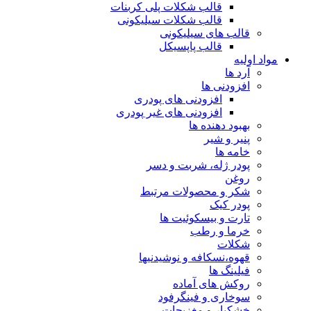
قالب شکلات پلی کربنات
قالب شکلات سیلیکونی
قالب های سیلیکونی
قالب پاپسیکل
مواد اولیه
آرد ها
افزودنی ها
افزودنی های پودری
افزودنی های غیر پودری
بهبود دهنده ها
پنیر و شیر
خامه ها
پودر ژله، شربت و دسر
روغن
شکر و محصولات مرتبط
پودر کیک
تارت و بیسکوئیت ها
خرما و رطب
شکلات
قهوه،نسکافه و نوشیدنیها
فیلینگ ها
روکش های آماده
سوخاری و فینگرفود
خشکبار و مغزیجات