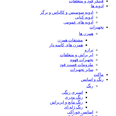
فینگر فود و متعلقات
ادویه ها
ادویه سوسیس و کالباس و برگر
ادویه کبابی
ادویه های عمومی
تجهیزات
همزن ها
مشتقات همزن
همزن های کاسه دار
ترازو
ایر براش و متعلقات
تجهیزات قهوه
ملزومات فست فود
سایر تجهیزات
ماکت
رنگ و اسانس
رنگ
اسپری رنگی
رنگ پودری
رنگ مایع و ایربراش
رنگ ژله ای
اسانس خوراکی