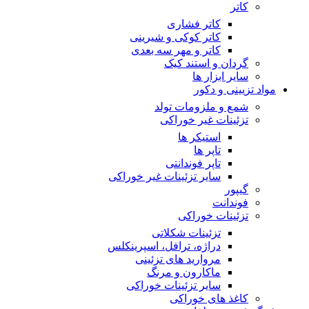
کاتر
کاتر فشاری
کاتر کوکی و شیرینی
کاتر و مهر سه بعدی
گردان و استند کیک
سایر ابزار ها
مواد تزیینی و دکور
شمع و ملزومات تولد
تزئینات غیر خوراکی
استیکر ها
تاپر ها
تاپر فوندانتی
سایر تزئینات غیر خوراکی
گیپور
فوندانت
تزئینات خوراکی
تزئینات شکلاتی
دراژه، ترافل، اسپرینکلس
مروارید های تزئینی
ماکارون و مرنگ
سایر تزئینات خوراکی
کاغذ های خوراکی