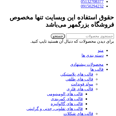
05132708377
09150294232
حقوق استفاده این وبسایت تنها مخصوص
فروشگاه بزرگمهر می‌باشد
جستجو
برای دیدن محصولات که دنبال آن هستید تایپ کنید.
منو
دسته بندی ها
محصولات پیشنهادی
قالب ها
قالب های پلاستیکی
قالب های طلقی
مولد فوندانت
قالب های فلزی
قالب های الومینیومی
قالب های کمربندی
قالب های گالوانیزه
قالب های تفلونی، چدنی و گرانیتی
قالب های شکلات