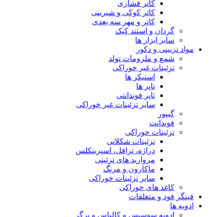
کاتر فشاری
کاتر کوکی و شیرینی
کاتر و مهر سه بعدی
گردان و استند کیک
سایر ابزار ها
مواد تزیینی و دکور
شمع و ملزومات تولد
تزئینات غیر خوراکی
استیکر ها
تاپر ها
تاپر فوندانتی
سایر تزئینات غیر خوراکی
گیپور
فوندانت
تزئینات خوراکی
تزئینات شکلاتی
دراژه، ترافل، اسپرینکلس
مروارید های تزئینی
ماکارون و مرنگ
سایر تزئینات خوراکی
کاغذ های خوراکی
فینگر فود و متعلقات
ادویه ها
ادویه سوسیس و کالباس و برگر