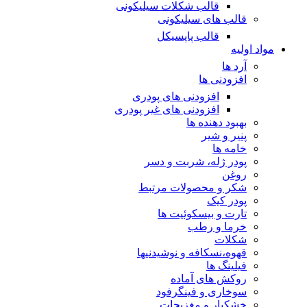
قالب شکلات سیلیکونی
قالب های سیلیکونی
قالب پاپسیکل
مواد اولیه
آرد ها
افزودنی ها
افزودنی های پودری
افزودنی های غیر پودری
بهبود دهنده ها
پنیر و شیر
خامه ها
پودر ژله، شربت و دسر
روغن
شکر و محصولات مرتبط
پودر کیک
تارت و بیسکوئیت ها
خرما و رطب
شکلات
قهوه،نسکافه و نوشیدنیها
فیلینگ ها
روکش های آماده
سوخاری و فینگرفود
خشکبار و مغزیجات