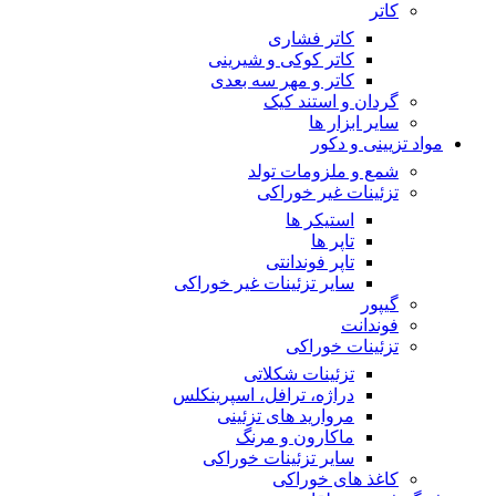
کاتر
کاتر فشاری
کاتر کوکی و شیرینی
کاتر و مهر سه بعدی
گردان و استند کیک
سایر ابزار ها
مواد تزیینی و دکور
شمع و ملزومات تولد
تزئینات غیر خوراکی
استیکر ها
تاپر ها
تاپر فوندانتی
سایر تزئینات غیر خوراکی
گیپور
فوندانت
تزئینات خوراکی
تزئینات شکلاتی
دراژه، ترافل، اسپرینکلس
مروارید های تزئینی
ماکارون و مرنگ
سایر تزئینات خوراکی
کاغذ های خوراکی