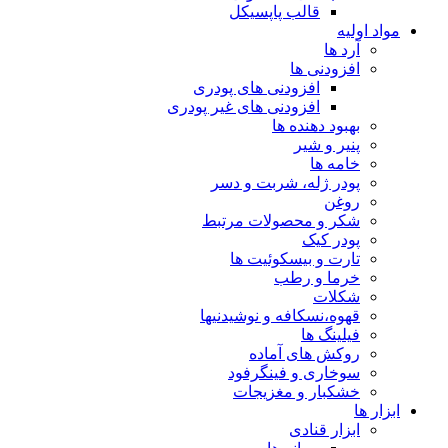
قالب پاپسیکل
مواد اولیه
آرد ها
افزودنی ها
افزودنی های پودری
افزودنی های غیر پودری
بهبود دهنده ها
پنیر و شیر
خامه ها
پودر ژله، شربت و دسر
روغن
شکر و محصولات مرتبط
پودر کیک
تارت و بیسکوئیت ها
خرما و رطب
شکلات
قهوه،نسکافه و نوشیدنیها
فیلینگ ها
روکش های آماده
سوخاری و فینگرفود
خشکبار و مغزیجات
ابزار ها
ابزار قنادی