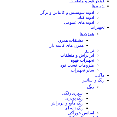
فینگر فود و متعلقات
ادویه ها
ادویه سوسیس و کالباس و برگر
ادویه کبابی
ادویه های عمومی
تجهیزات
همزن ها
مشتقات همزن
همزن های کاسه دار
ترازو
ایر براش و متعلقات
تجهیزات قهوه
ملزومات فست فود
سایر تجهیزات
ماکت
رنگ و اسانس
رنگ
اسپری رنگی
رنگ پودری
رنگ مایع و ایربراش
رنگ ژله ای
اسانس خوراکی