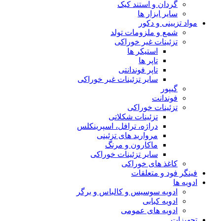
گردان و استند کیک
سایر ابزار ها
مواد تزیینی و دکور
شمع و ملزومات تولد
تزئینات غیر خوراکی
استیکر ها
تاپر ها
تاپر فوندانتی
سایر تزئینات غیر خوراکی
گیپور
فوندانت
تزئینات خوراکی
تزئینات شکلاتی
دراژه، ترافل، اسپرینکلس
مروارید های تزئینی
ماکارون و مرنگ
سایر تزئینات خوراکی
کاغذ های خوراکی
فینگر فود و متعلقات
ادویه ها
ادویه سوسیس و کالباس و برگر
ادویه کبابی
ادویه های عمومی
تجهیزات