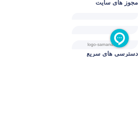
مجوز های سایت
دسترسی های سریع
خبرنامه
محصولات تخفیف دار
شماره‌های تماس فروشگاه
05132708377
09150294232