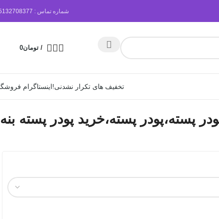
شماره تماس :
5132708377
/
تومان
0
تخفیف های تکرار نشدنی!
اینستاگرام فروشگا
ودر پسته،پودر پسته،خرید پودر پسته بنه