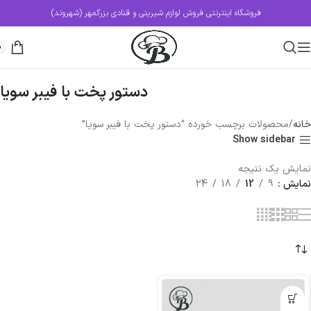
فروشگاه اینترنتی فروش لوازم شیرینی و قنادی بزرگمهر (شهروند)
0
دستور پخت با فیبر سویا
خانه
محصولات برچسب خورده “دستور پخت با فیبر سویا”
Show sidebar
نمایش یک نتیجه
نمایش
9
12
18
24