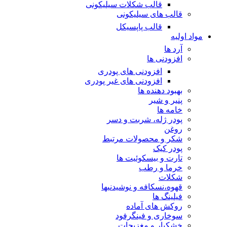
قالب شکلات سیلیکونی
قالب های سیلیکونی
قالب پاپسیکل
مواد اولیه
آرد ها
افزودنی ها
افزودنی های پودری
افزودنی های غیر پودری
بهبود دهنده ها
پنیر و شیر
خامه ها
پودر ژله، شربت و دسر
روغن
شکر و محصولات مرتبط
پودر کیک
تارت و بیسکوئیت ها
خرما و رطب
شکلات
قهوه،نسکافه و نوشیدنیها
فیلینگ ها
روکش های آماده
سوخاری و فینگرفود
خشکبار و مغزیجات