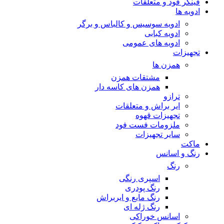
فینگر فود و متعلقات
ادویه ها
ادویه سوسیس و کالباس و برگر
ادویه کبابی
ادویه های عمومی
تجهیزات
همزن ها
مشتقات همزن
همزن های کاسه دار
ترازو
ایر براش و متعلقات
تجهیزات قهوه
ملزومات فست فود
سایر تجهیزات
ماکت
رنگ و اسانس
رنگ
اسپری رنگی
رنگ پودری
رنگ مایع و ایربراش
رنگ ژله ای
اسانس خوراکی