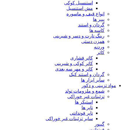
استنسیل کوکی
مش استنسیل
انواع قیف و ماسوره
پیپر ها
گردان و استند
کاسه ها
رینگ تارت و دسر و شیرینی
همزن دستی
وردنه
کاتر
کاتر فشاری
کاتر کوکی و شیرینی
کاتر و مهر سه بعدی
گردان و استند کیک
سایر ابزار ها
مواد تزیینی و دکور
شمع و ملزومات تولد
تزئینات غیر خوراکی
استیکر ها
تاپر ها
تاپر فوندانتی
سایر تزئینات غیر خوراکی
گیپور
فوندانت