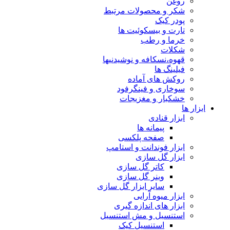
روغن
شکر و محصولات مرتبط
پودر کیک
تارت و بیسکوئیت ها
خرما و رطب
شکلات
قهوه،نسکافه و نوشیدنیها
فیلینگ ها
روکش های آماده
سوخاری و فینگرفود
خشکبار و مغزیجات
ابزار ها
ابزار قنادی
پیمانه ها
صفحه پلکسی
ابزار فوندانت و استامپ
ابزار گل سازی
کاتر گل سازی
وینر گل سازی
سایر ابزار گل سازی
ابزار میوه آرایی
ابزار های اندازه گیری
استنسیل و مش استنسیل
استنسیل کیک