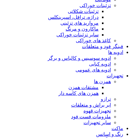
تزئینات خوراکی
تزئینات شکلاتی
دراژه، ترافل، اسپرینکلس
مروارید های تزئینی
ماکارون و مرنگ
سایر تزئینات خوراکی
کاغذ های خوراکی
فینگر فود و متعلقات
ادویه ها
ادویه سوسیس و کالباس و برگر
ادویه کبابی
ادویه های عمومی
تجهیزات
همزن ها
مشتقات همزن
همزن های کاسه دار
ترازو
ایر براش و متعلقات
تجهیزات قهوه
ملزومات فست فود
سایر تجهیزات
ماکت
رنگ و اسانس