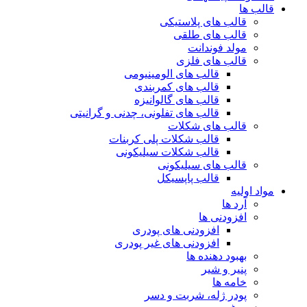
قالب ها
قالب های پلاستیکی
قالب های طلقی
مولد فوندانت
قالب های فلزی
قالب های الومینیومی
قالب های کمربندی
قالب های گالوانیزه
قالب های تفلونی، چدنی و گرانیتی
قالب های شکلات
قالب شکلات پلی کربنات
قالب شکلات سیلیکونی
قالب های سیلیکونی
قالب پاپسیکل
مواد اولیه
آرد ها
افزودنی ها
افزودنی های پودری
افزودنی های غیر پودری
بهبود دهنده ها
پنیر و شیر
خامه ها
پودر ژله، شربت و دسر