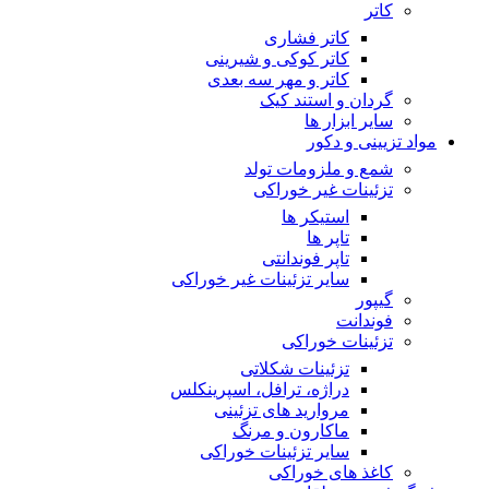
کاتر
کاتر فشاری
کاتر کوکی و شیرینی
کاتر و مهر سه بعدی
گردان و استند کیک
سایر ابزار ها
مواد تزیینی و دکور
شمع و ملزومات تولد
تزئینات غیر خوراکی
استیکر ها
تاپر ها
تاپر فوندانتی
سایر تزئینات غیر خوراکی
گیپور
فوندانت
تزئینات خوراکی
تزئینات شکلاتی
دراژه، ترافل، اسپرینکلس
مروارید های تزئینی
ماکارون و مرنگ
سایر تزئینات خوراکی
کاغذ های خوراکی