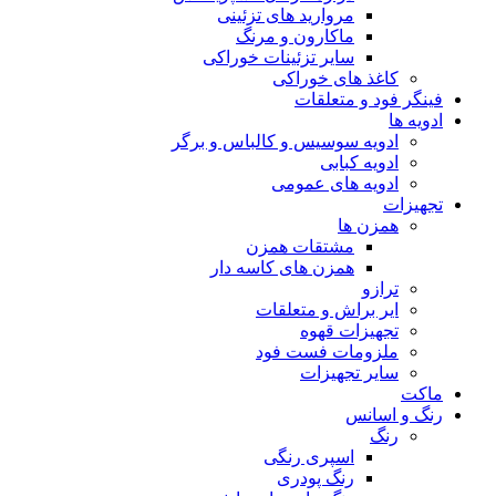
مروارید های تزئینی
ماکارون و مرنگ
سایر تزئینات خوراکی
کاغذ های خوراکی
فینگر فود و متعلقات
ادویه ها
ادویه سوسیس و کالباس و برگر
ادویه کبابی
ادویه های عمومی
تجهیزات
همزن ها
مشتقات همزن
همزن های کاسه دار
ترازو
ایر براش و متعلقات
تجهیزات قهوه
ملزومات فست فود
سایر تجهیزات
ماکت
رنگ و اسانس
رنگ
اسپری رنگی
رنگ پودری