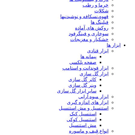
خرما و رطب
شکلات
قهوه،نسکافه و نوشیدنیها
فیلینگ ها
روکش های آماده
سوخاری و فینگرفود
خشکبار و مغزیجات
ابزار ها
ابزار قنادی
پیمانه ها
صفحه پلکسی
ابزار فوندانت و استامپ
ابزار گل سازی
کاتر گل سازی
وینر گل سازی
سایر ابزار گل سازی
ابزار میوه آرایی
ابزار های اندازه گیری
استنسیل و مش استنسیل
استنسیل کیک
استنسیل کوکی
مش استنسیل
انواع قیف و ماسوره