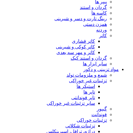
پیپر ها
گردان و استند
کاسه ها
رینگ تارت و دسر و شیرینی
همزن دستی
وردنه
کاتر
کاتر فشاری
کاتر کوکی و شیرینی
کاتر و مهر سه بعدی
گردان و استند کیک
سایر ابزار ها
مواد تزیینی و دکور
شمع و ملزومات تولد
تزئینات غیر خوراکی
استیکر ها
تاپر ها
تاپر فوندانتی
سایر تزئینات غیر خوراکی
گیپور
فوندانت
تزئینات خوراکی
تزئینات شکلاتی
دراژه، ترافل، اسپرینکلس