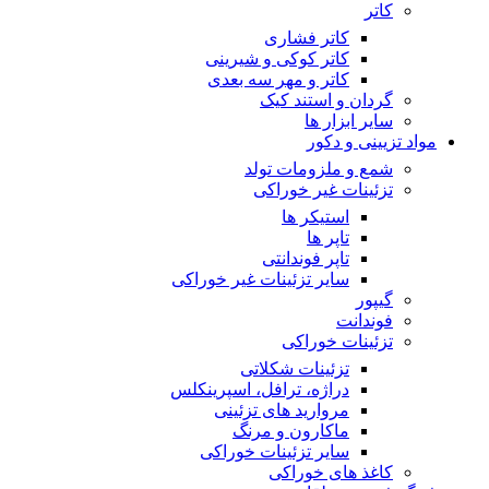
کاتر
کاتر فشاری
کاتر کوکی و شیرینی
کاتر و مهر سه بعدی
گردان و استند کیک
سایر ابزار ها
مواد تزیینی و دکور
شمع و ملزومات تولد
تزئینات غیر خوراکی
استیکر ها
تاپر ها
تاپر فوندانتی
سایر تزئینات غیر خوراکی
گیپور
فوندانت
تزئینات خوراکی
تزئینات شکلاتی
دراژه، ترافل، اسپرینکلس
مروارید های تزئینی
ماکارون و مرنگ
سایر تزئینات خوراکی
کاغذ های خوراکی