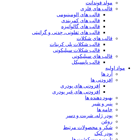
مولد فوندانت
قالب های فلزی
قالب های الومینیومی
قالب های کمربندی
قالب های گالوانیزه
قالب های تفلونی، چدنی و گرانیتی
قالب های شکلات
قالب شکلات پلی کربنات
قالب شکلات سیلیکونی
قالب های سیلیکونی
قالب پاپسیکل
مواد اولیه
آرد ها
افزودنی ها
افزودنی های پودری
افزودنی های غیر پودری
بهبود دهنده ها
پنیر و شیر
خامه ها
پودر ژله، شربت و دسر
روغن
شکر و محصولات مرتبط
پودر کیک
تارت و بیسکوئیت ها