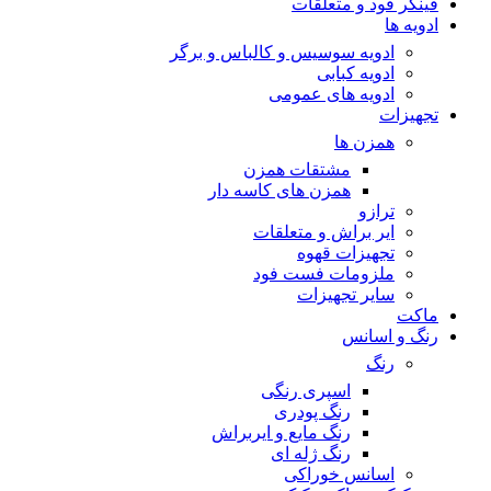
فینگر فود و متعلقات
ادویه ها
ادویه سوسیس و کالباس و برگر
ادویه کبابی
ادویه های عمومی
تجهیزات
همزن ها
مشتقات همزن
همزن های کاسه دار
ترازو
ایر براش و متعلقات
تجهیزات قهوه
ملزومات فست فود
سایر تجهیزات
ماکت
رنگ و اسانس
رنگ
اسپری رنگی
رنگ پودری
رنگ مایع و ایربراش
رنگ ژله ای
اسانس خوراکی