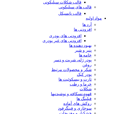
قالب شکلات سیلیکونی
قالب های سیلیکونی
قالب پاپسیکل
مواد اولیه
آرد ها
افزودنی ها
افزودنی های پودری
افزودنی های غیر پودری
بهبود دهنده ها
پنیر و شیر
خامه ها
پودر ژله، شربت و دسر
روغن
شکر و محصولات مرتبط
پودر کیک
تارت و بیسکوئیت ها
خرما و رطب
شکلات
قهوه،نسکافه و نوشیدنیها
فیلینگ ها
روکش های آماده
سوخاری و فینگرفود
خشکبار و مغزیجات