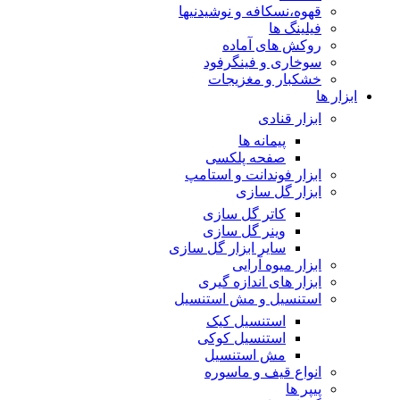
قهوه،نسکافه و نوشیدنیها
فیلینگ ها
روکش های آماده
سوخاری و فینگرفود
خشکبار و مغزیجات
ابزار ها
ابزار قنادی
پیمانه ها
صفحه پلکسی
ابزار فوندانت و استامپ
ابزار گل سازی
کاتر گل سازی
وینر گل سازی
سایر ابزار گل سازی
ابزار میوه آرایی
ابزار های اندازه گیری
استنسیل و مش استنسیل
استنسیل کیک
استنسیل کوکی
مش استنسیل
انواع قیف و ماسوره
پیپر ها