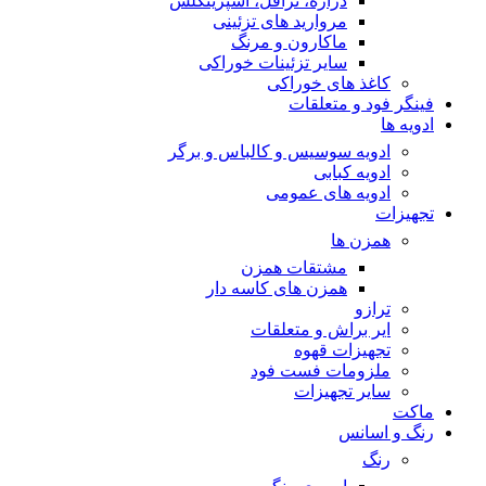
دراژه، ترافل، اسپرینکلس
مروارید های تزئینی
ماکارون و مرنگ
سایر تزئینات خوراکی
کاغذ های خوراکی
فینگر فود و متعلقات
ادویه ها
ادویه سوسیس و کالباس و برگر
ادویه کبابی
ادویه های عمومی
تجهیزات
همزن ها
مشتقات همزن
همزن های کاسه دار
ترازو
ایر براش و متعلقات
تجهیزات قهوه
ملزومات فست فود
سایر تجهیزات
ماکت
رنگ و اسانس
رنگ