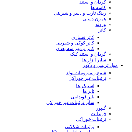
گردان و استند
کاسه ها
رینگ تارت و دسر و شیرینی
همزن دستی
وردنه
کاتر
کاتر فشاری
کاتر کوکی و شیرینی
کاتر و مهر سه بعدی
گردان و استند کیک
سایر ابزار ها
مواد تزیینی و دکور
شمع و ملزومات تولد
تزئینات غیر خوراکی
استیکر ها
تاپر ها
تاپر فوندانتی
سایر تزئینات غیر خوراکی
گیپور
فوندانت
تزئینات خوراکی
تزئینات شکلاتی