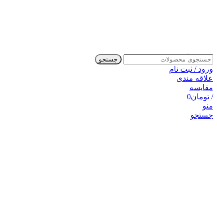
جستجو
ورود / ثبت نام
علاقه مندی
مقایسه
/
تومان
0
منو
جستجو