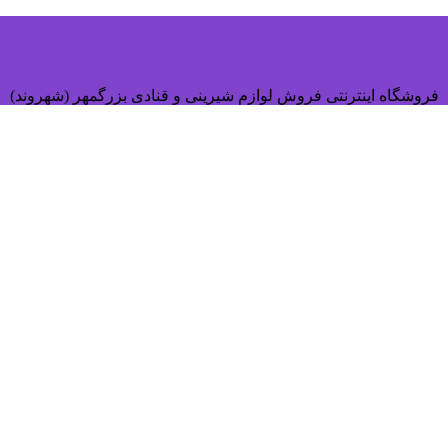
فروشگاه اینترنتی فروش لوازم شیرینی و قنادی بزرگمهر (شهروند)