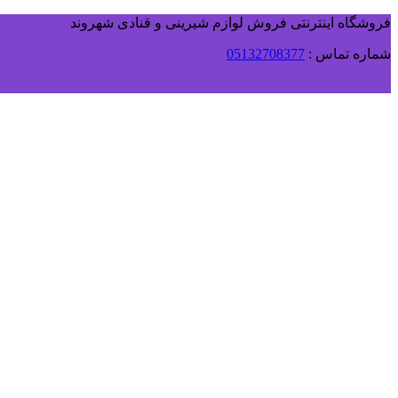
فروشگاه اینترنتی فروش لوازم شیرینی و قنادی شهروند
شماره تماس :
05132708377