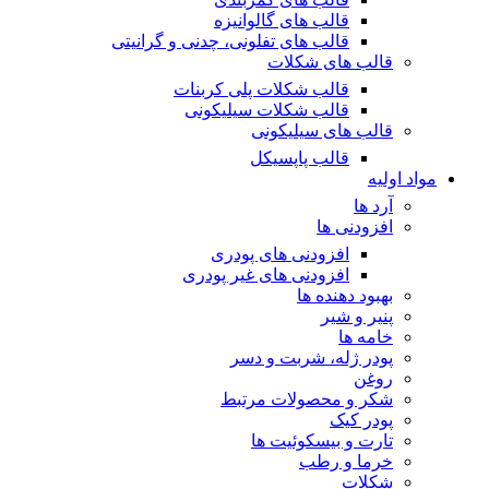
قالب های گالوانیزه
قالب های تفلونی، چدنی و گرانیتی
قالب های شکلات
قالب شکلات پلی کربنات
قالب شکلات سیلیکونی
قالب های سیلیکونی
قالب پاپسیکل
مواد اولیه
آرد ها
افزودنی ها
افزودنی های پودری
افزودنی های غیر پودری
بهبود دهنده ها
پنیر و شیر
خامه ها
پودر ژله، شربت و دسر
روغن
شکر و محصولات مرتبط
پودر کیک
تارت و بیسکوئیت ها
خرما و رطب
شکلات