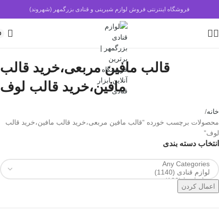
فروشگاه اینترنتی فروش لوازم شیرینی و قنادی بزرگمهر (شهروند)
0
قالب مافین مربعی،خرید قالب
مافین،خرید قالب لوف
خانه
محصولات برچسب خورده “قالب مافین مربعی،خرید قالب مافین،خرید قالب
لوف”
انتخاب دسته بندی
اعمال کردن