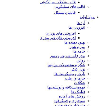
قالب شکلات سیلیکونی
قالب های سیلیکونی
قالب پاپسیکل
مواد اولیه
آرد ها
افزودنی ها
افزودنی های پودری
افزودنی های غیر پودری
بهبود دهنده ها
پنیر و شیر
خامه ها
پودر ژله، شربت و دسر
روغن
شکر و محصولات مرتبط
پودر کیک
تارت و بیسکوئیت ها
خرما و رطب
شکلات
قهوه،نسکافه و نوشیدنیها
فیلینگ ها
روکش های آماده
سوخاری و فینگرفود
خشکبار و مغزیجات