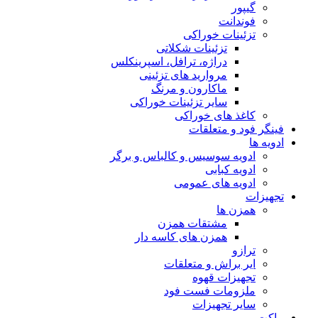
گیپور
فوندانت
تزئینات خوراکی
تزئینات شکلاتی
دراژه، ترافل، اسپرینکلس
مروارید های تزئینی
ماکارون و مرنگ
سایر تزئینات خوراکی
کاغذ های خوراکی
فینگر فود و متعلقات
ادویه ها
ادویه سوسیس و کالباس و برگر
ادویه کبابی
ادویه های عمومی
تجهیزات
همزن ها
مشتقات همزن
همزن های کاسه دار
ترازو
ایر براش و متعلقات
تجهیزات قهوه
ملزومات فست فود
سایر تجهیزات
ماکت