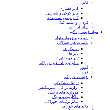
کاتر
کاتر فشاری
کاتر کوکی و شیرینی
کاتر و مهر سه بعدی
گردان و استند کیک
سایر ابزار ها
مواد تزیینی و دکور
شمع و ملزومات تولد
تزئینات غیر خوراکی
استیکر ها
تاپر ها
تاپر فوندانتی
سایر تزئینات غیر خوراکی
گیپور
فوندانت
تزئینات خوراکی
تزئینات شکلاتی
دراژه، ترافل، اسپرینکلس
مروارید های تزئینی
ماکارون و مرنگ
سایر تزئینات خوراکی
کاغذ های خوراکی