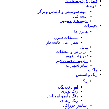
فینگر فود و متعلقات
ادویه ها
ادویه سوسیس و کالباس و برگر
ادویه کبابی
ادویه های عمومی
تجهیزات
همزن ها
مشتقات همزن
همزن های کاسه دار
ترازو
ایر براش و متعلقات
تجهیزات قهوه
ملزومات فست فود
سایر تجهیزات
ماکت
رنگ و اسانس
رنگ
اسپری رنگی
رنگ پودری
رنگ مایع و ایربراش
رنگ ژله ای
اسانس خوراکی