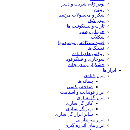
پودر ژله، شربت و دسر
روغن
شکر و محصولات مرتبط
پودر کیک
تارت و بیسکوئیت ها
خرما و رطب
شکلات
قهوه،نسکافه و نوشیدنیها
فیلینگ ها
روکش های آماده
سوخاری و فینگرفود
خشکبار و مغزیجات
ابزار ها
ابزار قنادی
پیمانه ها
صفحه پلکسی
ابزار فوندانت و استامپ
ابزار گل سازی
کاتر گل سازی
وینر گل سازی
سایر ابزار گل سازی
ابزار میوه آرایی
ابزار های اندازه گیری