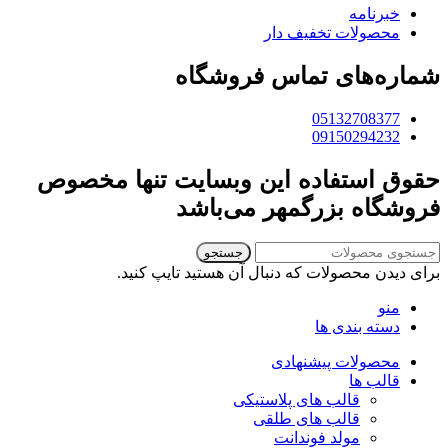
خبرنامه
محصولات تخفیف دار
شماره‌های تماس فروشگاه
05132708377
09150294232
حقوق استفاده این وبسایت تنها مخصوص
فروشگاه بزرگمهر می‌باشد
جستجو
برای دیدن محصولات که دنبال آن هستید تایپ کنید.
منو
دسته بندی ها
محصولات پیشنهادی
قالب ها
قالب های پلاستیکی
قالب های طلقی
مولد فوندانت