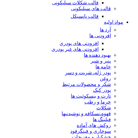
قالب شکلات سیلیکونی
قالب های سیلیکونی
قالب پاپسیکل
مواد اولیه
آرد ها
افزودنی ها
افزودنی های پودری
افزودنی های غیر پودری
بهبود دهنده ها
پنیر و شیر
خامه ها
پودر ژله، شربت و دسر
روغن
شکر و محصولات مرتبط
پودر کیک
تارت و بیسکوئیت ها
خرما و رطب
شکلات
قهوه،نسکافه و نوشیدنیها
فیلینگ ها
روکش های آماده
سوخاری و فینگرفود
خشکبار و مغزیجات