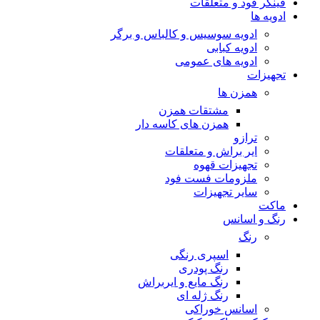
فینگر فود و متعلقات
ادویه ها
ادویه سوسیس و کالباس و برگر
ادویه کبابی
ادویه های عمومی
تجهیزات
همزن ها
مشتقات همزن
همزن های کاسه دار
ترازو
ایر براش و متعلقات
تجهیزات قهوه
ملزومات فست فود
سایر تجهیزات
ماکت
رنگ و اسانس
رنگ
اسپری رنگی
رنگ پودری
رنگ مایع و ایربراش
رنگ ژله ای
اسانس خوراکی