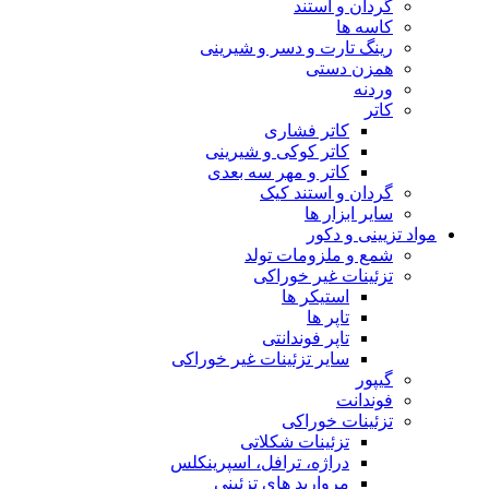
گردان و استند
کاسه ها
رینگ تارت و دسر و شیرینی
همزن دستی
وردنه
کاتر
کاتر فشاری
کاتر کوکی و شیرینی
کاتر و مهر سه بعدی
گردان و استند کیک
سایر ابزار ها
مواد تزیینی و دکور
شمع و ملزومات تولد
تزئینات غیر خوراکی
استیکر ها
تاپر ها
تاپر فوندانتی
سایر تزئینات غیر خوراکی
گیپور
فوندانت
تزئینات خوراکی
تزئینات شکلاتی
دراژه، ترافل، اسپرینکلس
مروارید های تزئینی