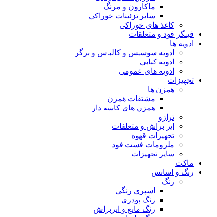
ماکارون و مرنگ
سایر تزئینات خوراکی
کاغذ های خوراکی
فینگر فود و متعلقات
ادویه ها
ادویه سوسیس و کالباس و برگر
ادویه کبابی
ادویه های عمومی
تجهیزات
همزن ها
مشتقات همزن
همزن های کاسه دار
ترازو
ایر براش و متعلقات
تجهیزات قهوه
ملزومات فست فود
سایر تجهیزات
ماکت
رنگ و اسانس
رنگ
اسپری رنگی
رنگ پودری
رنگ مایع و ایربراش