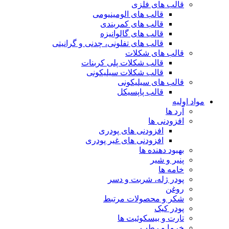
قالب های فلزی
قالب های الومینیومی
قالب های کمربندی
قالب های گالوانیزه
قالب های تفلونی، چدنی و گرانیتی
قالب های شکلات
قالب شکلات پلی کربنات
قالب شکلات سیلیکونی
قالب های سیلیکونی
قالب پاپسیکل
مواد اولیه
آرد ها
افزودنی ها
افزودنی های پودری
افزودنی های غیر پودری
بهبود دهنده ها
پنیر و شیر
خامه ها
پودر ژله، شربت و دسر
روغن
شکر و محصولات مرتبط
پودر کیک
تارت و بیسکوئیت ها
خرما و رطب