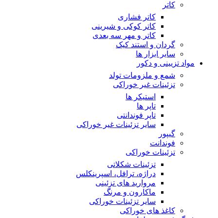
کاتر
کاتر فشاری
کاتر کوکی و شیرینی
کاتر و مهر سه بعدی
گردان و استند کیک
سایر ابزار ها
مواد تزیینی و دکور
شمع و ملزومات تولد
تزئینات غیر خوراکی
استیکر ها
تاپر ها
تاپر فوندانتی
سایر تزئینات غیر خوراکی
گیپور
فوندانت
تزئینات خوراکی
تزئینات شکلاتی
دراژه، ترافل، اسپرینکلس
مروارید های تزئینی
ماکارون و مرنگ
سایر تزئینات خوراکی
کاغذ های خوراکی