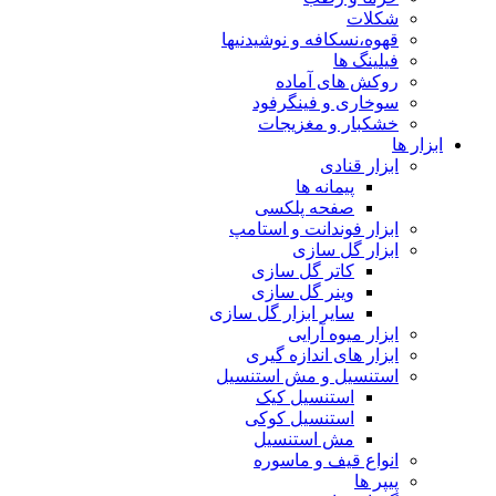
شکلات
قهوه،نسکافه و نوشیدنیها
فیلینگ ها
روکش های آماده
سوخاری و فینگرفود
خشکبار و مغزیجات
ابزار ها
ابزار قنادی
پیمانه ها
صفحه پلکسی
ابزار فوندانت و استامپ
ابزار گل سازی
کاتر گل سازی
وینر گل سازی
سایر ابزار گل سازی
ابزار میوه آرایی
ابزار های اندازه گیری
استنسیل و مش استنسیل
استنسیل کیک
استنسیل کوکی
مش استنسیل
انواع قیف و ماسوره
پیپر ها