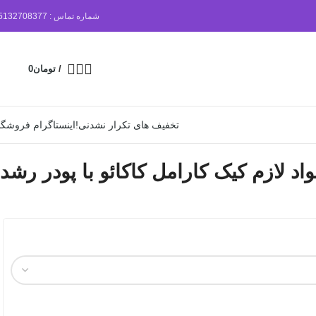
شماره تماس :
5132708377
/
تومان
0
تخفیف های تکرار نشدنی!
اینستاگرام فروشگا
اد لازم کیک کارامل کاکائو با پودر رشد