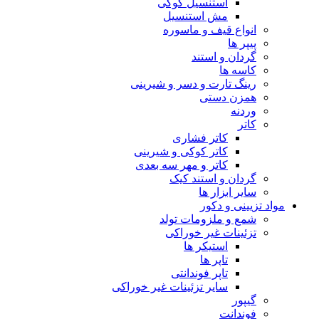
استنسیل کوکی
مش استنسیل
انواع قیف و ماسوره
پیپر ها
گردان و استند
کاسه ها
رینگ تارت و دسر و شیرینی
همزن دستی
وردنه
کاتر
کاتر فشاری
کاتر کوکی و شیرینی
کاتر و مهر سه بعدی
گردان و استند کیک
سایر ابزار ها
مواد تزیینی و دکور
شمع و ملزومات تولد
تزئینات غیر خوراکی
استیکر ها
تاپر ها
تاپر فوندانتی
سایر تزئینات غیر خوراکی
گیپور
فوندانت