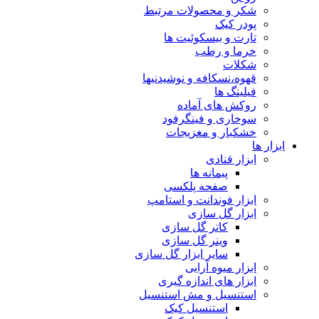
شکر و محصولات مرتبط
پودر کیک
تارت و بیسکوئیت ها
خرما و رطب
شکلات
قهوه،نسکافه و نوشیدنیها
فیلینگ ها
روکش های آماده
سوخاری و فینگرفود
خشکبار و مغزیجات
ابزار ها
ابزار قنادی
پیمانه ها
صفحه پلکسی
ابزار فوندانت و استامپ
ابزار گل سازی
کاتر گل سازی
وینر گل سازی
سایر ابزار گل سازی
ابزار میوه آرایی
ابزار های اندازه گیری
استنسیل و مش استنسیل
استنسیل کیک