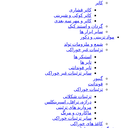
کاتر
کاتر فشاری
کاتر کوکی و شیرینی
کاتر و مهر سه بعدی
گردان و استند کیک
سایر ابزار ها
مواد تزیینی و دکور
شمع و ملزومات تولد
تزئینات غیر خوراکی
استیکر ها
تاپر ها
تاپر فوندانتی
سایر تزئینات غیر خوراکی
گیپور
فوندانت
تزئینات خوراکی
تزئینات شکلاتی
دراژه، ترافل، اسپرینکلس
مروارید های تزئینی
ماکارون و مرنگ
سایر تزئینات خوراکی
کاغذ های خوراکی