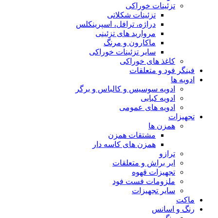
تزئینات خوراکی
تزئینات شکلاتی
دراژه، ترافل، اسپرینکلس
مروارید های تزئینی
ماکارون و مرنگ
سایر تزئینات خوراکی
کاغذ های خوراکی
فینگر فود و متعلقات
ادویه ها
ادویه سوسیس و کالباس و برگر
ادویه کبابی
ادویه های عمومی
تجهیزات
همزن ها
مشتقات همزن
همزن های کاسه دار
ترازو
ایر براش و متعلقات
تجهیزات قهوه
ملزومات فست فود
سایر تجهیزات
ماکت
رنگ و اسانس