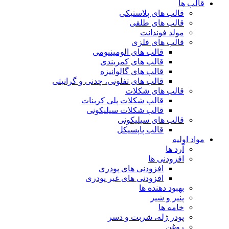
قالب ها
قالب های پلاستیکی
قالب های طلقی
مولد فوندانت
قالب های فلزی
قالب های الومینیومی
قالب های کمربندی
قالب های گالوانیزه
قالب های تفلونی، چدنی و گرانیتی
قالب های شکلات
قالب شکلات پلی کربنات
قالب شکلات سیلیکونی
قالب های سیلیکونی
قالب پاپسیکل
مواد اولیه
آرد ها
افزودنی ها
افزودنی های پودری
افزودنی های غیر پودری
بهبود دهنده ها
پنیر و شیر
خامه ها
پودر ژله، شربت و دسر
روغن