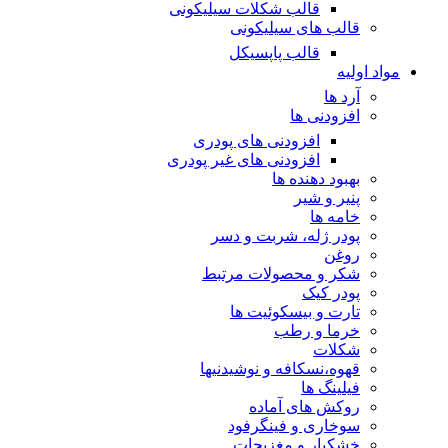
قالب شکلات سیلیکونی
قالب های سیلیکونی
قالب پاپسیکل
مواد اولیه
آرد ها
افزودنی ها
افزودنی های پودری
افزودنی های غیر پودری
بهبود دهنده ها
پنیر و شیر
خامه ها
پودر ژله، شربت و دسر
روغن
شکر و محصولات مرتبط
پودر کیک
تارت و بیسکوئیت ها
خرما و رطب
شکلات
قهوه،نسکافه و نوشیدنیها
فیلینگ ها
روکش های آماده
سوخاری و فینگرفود
خشکبار و مغزیجات