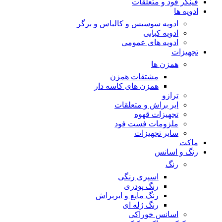
فینگر فود و متعلقات
ادویه ها
ادویه سوسیس و کالباس و برگر
ادویه کبابی
ادویه های عمومی
تجهیزات
همزن ها
مشتقات همزن
همزن های کاسه دار
ترازو
ایر براش و متعلقات
تجهیزات قهوه
ملزومات فست فود
سایر تجهیزات
ماکت
رنگ و اسانس
رنگ
اسپری رنگی
رنگ پودری
رنگ مایع و ایربراش
رنگ ژله ای
اسانس خوراکی