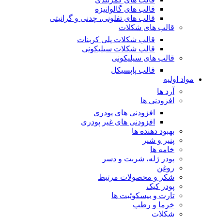
قالب های گالوانیزه
قالب های تفلونی، چدنی و گرانیتی
قالب های شکلات
قالب شکلات پلی کربنات
قالب شکلات سیلیکونی
قالب های سیلیکونی
قالب پاپسیکل
مواد اولیه
آرد ها
افزودنی ها
افزودنی های پودری
افزودنی های غیر پودری
بهبود دهنده ها
پنیر و شیر
خامه ها
پودر ژله، شربت و دسر
روغن
شکر و محصولات مرتبط
پودر کیک
تارت و بیسکوئیت ها
خرما و رطب
شکلات