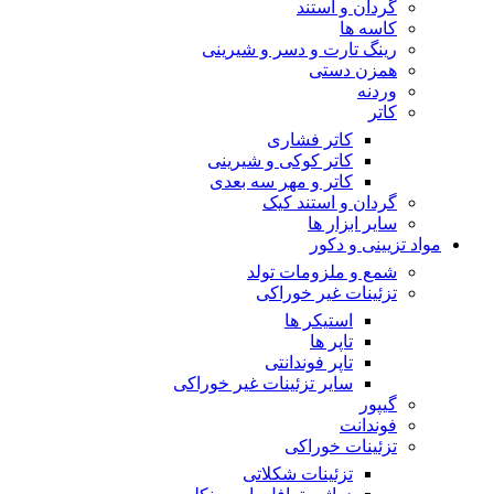
گردان و استند
کاسه ها
رینگ تارت و دسر و شیرینی
همزن دستی
وردنه
کاتر
کاتر فشاری
کاتر کوکی و شیرینی
کاتر و مهر سه بعدی
گردان و استند کیک
سایر ابزار ها
مواد تزیینی و دکور
شمع و ملزومات تولد
تزئینات غیر خوراکی
استیکر ها
تاپر ها
تاپر فوندانتی
سایر تزئینات غیر خوراکی
گیپور
فوندانت
تزئینات خوراکی
تزئینات شکلاتی