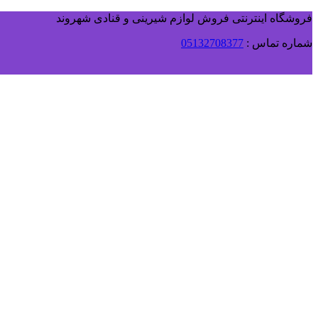
فروشگاه اینترنتی فروش لوازم شیرینی و قنادی شهروند
شماره تماس :
05132708377