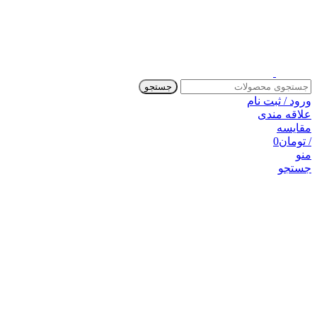
جستجو
ورود / ثبت نام
علاقه مندی
مقایسه
/
تومان
0
منو
جستجو