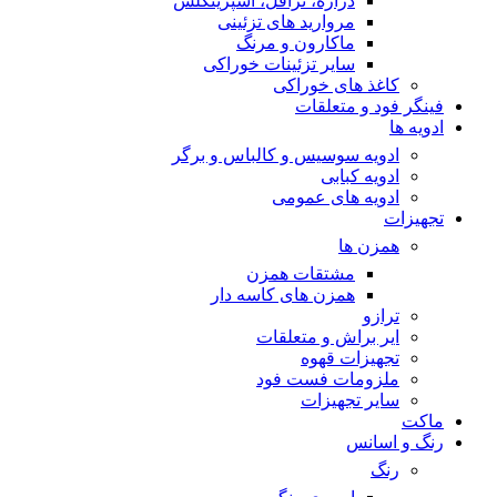
دراژه، ترافل، اسپرینکلس
مروارید های تزئینی
ماکارون و مرنگ
سایر تزئینات خوراکی
کاغذ های خوراکی
فینگر فود و متعلقات
ادویه ها
ادویه سوسیس و کالباس و برگر
ادویه کبابی
ادویه های عمومی
تجهیزات
همزن ها
مشتقات همزن
همزن های کاسه دار
ترازو
ایر براش و متعلقات
تجهیزات قهوه
ملزومات فست فود
سایر تجهیزات
ماکت
رنگ و اسانس
رنگ