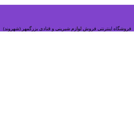
فروشگاه اینترنتی فروش لوازم شیرینی و قنادی بزرگمهر (شهروند)