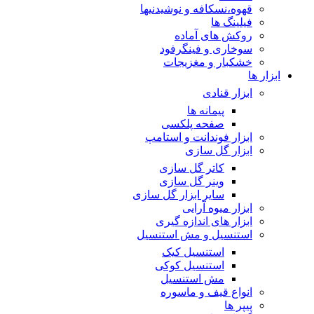
قهوه،نسکافه و نوشیدنیها
فیلینگ ها
روکش های آماده
سوخاری و فینگرفود
خشکبار و مغزیجات
ابزار ها
ابزار قنادی
پیمانه ها
صفحه پلکسی
ابزار فوندانت و استامپ
ابزار گل سازی
کاتر گل سازی
وینر گل سازی
سایر ابزار گل سازی
ابزار میوه آرایی
ابزار های اندازه گیری
استنسیل و مش استنسیل
استنسیل کیک
استنسیل کوکی
مش استنسیل
انواع قیف و ماسوره
پیپر ها