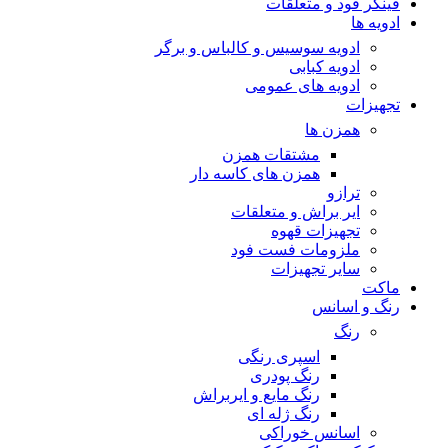
فینگر فود و متعلقات
ادویه ها
ادویه سوسیس و کالباس و برگر
ادویه کبابی
ادویه های عمومی
تجهیزات
همزن ها
مشتقات همزن
همزن های کاسه دار
ترازو
ایر براش و متعلقات
تجهیزات قهوه
ملزومات فست فود
سایر تجهیزات
ماکت
رنگ و اسانس
رنگ
اسپری رنگی
رنگ پودری
رنگ مایع و ایربراش
رنگ ژله ای
اسانس خوراکی