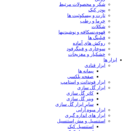
شکر و محصولات مرتبط
پودر کیک
تارت و بیسکوئیت ها
خرما و رطب
شکلات
قهوه،نسکافه و نوشیدنیها
فیلینگ ها
روکش های آماده
سوخاری و فینگرفود
خشکبار و مغزیجات
ابزار ها
ابزار قنادی
پیمانه ها
صفحه پلکسی
ابزار فوندانت و استامپ
ابزار گل سازی
کاتر گل سازی
وینر گل سازی
سایر ابزار گل سازی
ابزار میوه آرایی
ابزار های اندازه گیری
استنسیل و مش استنسیل
استنسیل کیک