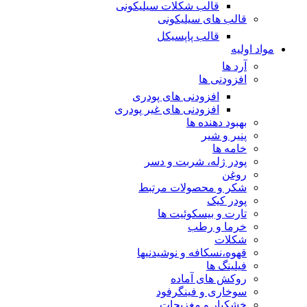
قالب شکلات سیلیکونی
قالب های سیلیکونی
قالب پاپسیکل
مواد اولیه
آرد ها
افزودنی ها
افزودنی های پودری
افزودنی های غیر پودری
بهبود دهنده ها
پنیر و شیر
خامه ها
پودر ژله، شربت و دسر
روغن
شکر و محصولات مرتبط
پودر کیک
تارت و بیسکوئیت ها
خرما و رطب
شکلات
قهوه،نسکافه و نوشیدنیها
فیلینگ ها
روکش های آماده
سوخاری و فینگرفود
خشکبار و مغزیجات