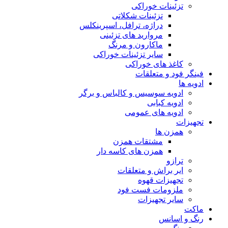
تزئینات خوراکی
تزئینات شکلاتی
دراژه، ترافل، اسپرینکلس
مروارید های تزئینی
ماکارون و مرنگ
سایر تزئینات خوراکی
کاغذ های خوراکی
فینگر فود و متعلقات
ادویه ها
ادویه سوسیس و کالباس و برگر
ادویه کبابی
ادویه های عمومی
تجهیزات
همزن ها
مشتقات همزن
همزن های کاسه دار
ترازو
ایر براش و متعلقات
تجهیزات قهوه
ملزومات فست فود
سایر تجهیزات
ماکت
رنگ و اسانس