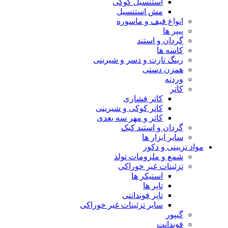
استنسیل کوکی
مش استنسیل
انواع قیف و ماسوره
پیپر ها
گردان و استند
کاسه ها
رینگ تارت و دسر و شیرینی
همزن دستی
وردنه
کاتر
کاتر فشاری
کاتر کوکی و شیرینی
کاتر و مهر سه بعدی
گردان و استند کیک
سایر ابزار ها
مواد تزیینی و دکور
شمع و ملزومات تولد
تزئینات غیر خوراکی
استیکر ها
تاپر ها
تاپر فوندانتی
سایر تزئینات غیر خوراکی
گیپور
فوندانت