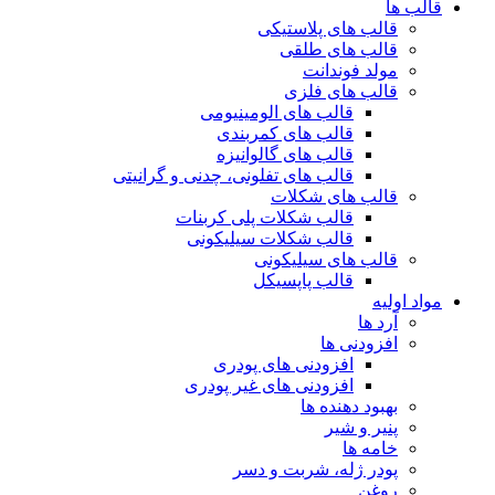
قالب ها
قالب های پلاستیکی
قالب های طلقی
مولد فوندانت
قالب های فلزی
قالب های الومینیومی
قالب های کمربندی
قالب های گالوانیزه
قالب های تفلونی، چدنی و گرانیتی
قالب های شکلات
قالب شکلات پلی کربنات
قالب شکلات سیلیکونی
قالب های سیلیکونی
قالب پاپسیکل
مواد اولیه
آرد ها
افزودنی ها
افزودنی های پودری
افزودنی های غیر پودری
بهبود دهنده ها
پنیر و شیر
خامه ها
پودر ژله، شربت و دسر
روغن