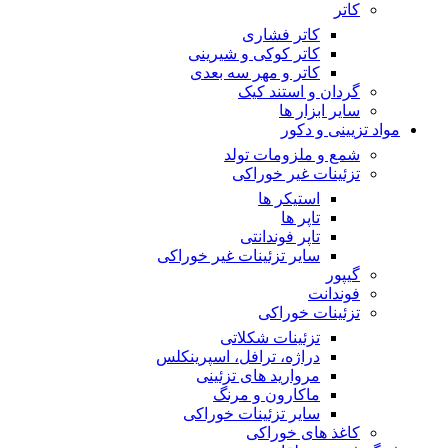
کاتر
کاتر فشاری
کاتر کوکی و شیرینی
کاتر و مهر سه بعدی
گردان و استند کیک
سایر ابزار ها
مواد تزیینی و دکور
شمع و ملزومات تولد
تزئینات غیر خوراکی
استیکر ها
تاپر ها
تاپر فوندانتی
سایر تزئینات غیر خوراکی
گیپور
فوندانت
تزئینات خوراکی
تزئینات شکلاتی
دراژه، ترافل، اسپرینکلس
مروارید های تزئینی
ماکارون و مرنگ
سایر تزئینات خوراکی
کاغذ های خوراکی