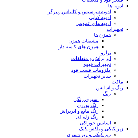
ادویه ها
ادویه سوسیس و کالباس و برگر
ادویه کبابی
ادویه های عمومی
تجهیزات
همزن ها
مشتقات همزن
همزن های کاسه دار
ترازو
ایر براش و متعلقات
تجهیزات قهوه
ملزومات فست فود
سایر تجهیزات
ماکت
رنگ و اسانس
رنگ
اسپری رنگی
رنگ پودری
رنگ مایع و ایربراش
رنگ ژله ای
اسانس خوراکی
زیر کیکی و باکس کیک
زیر کیکی و زیر دسری