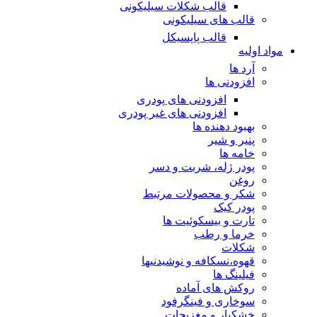
قالب شکلات سیلیکونی
قالب های سیلیکونی
قالب پاپسیکل
مواد اولیه
آرد ها
افزودنی ها
افزودنی های پودری
افزودنی های غیر پودری
بهبود دهنده ها
پنیر و شیر
خامه ها
پودر ژله، شربت و دسر
روغن
شکر و محصولات مرتبط
پودر کیک
تارت و بیسکوئیت ها
خرما و رطب
شکلات
قهوه،نسکافه و نوشیدنیها
فیلینگ ها
روکش های آماده
سوخاری و فینگرفود
خشکبار و مغزیجات