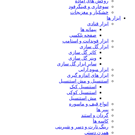
روکش های آماده
سوخاری و فینگرفود
خشکبار و مغزیجات
ابزار ها
ابزار قنادی
پیمانه ها
صفحه پلکسی
ابزار فوندانت و استامپ
ابزار گل سازی
کاتر گل سازی
وینر گل سازی
سایر ابزار گل سازی
ابزار میوه آرایی
ابزار های اندازه گیری
استنسیل و مش استنسیل
استنسیل کیک
استنسیل کوکی
مش استنسیل
انواع قیف و ماسوره
پیپر ها
گردان و استند
کاسه ها
رینگ تارت و دسر و شیرینی
همزن دستی