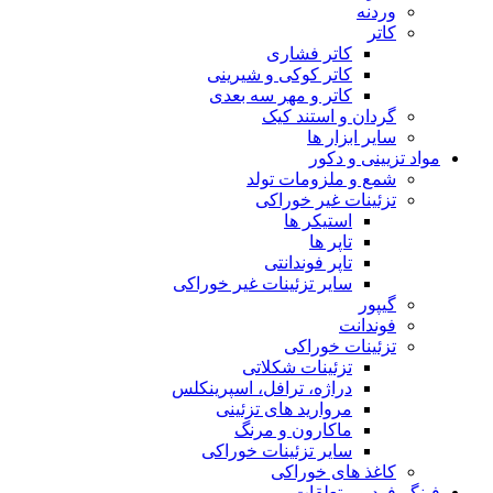
وردنه
کاتر
کاتر فشاری
کاتر کوکی و شیرینی
کاتر و مهر سه بعدی
گردان و استند کیک
سایر ابزار ها
مواد تزیینی و دکور
شمع و ملزومات تولد
تزئینات غیر خوراکی
استیکر ها
تاپر ها
تاپر فوندانتی
سایر تزئینات غیر خوراکی
گیپور
فوندانت
تزئینات خوراکی
تزئینات شکلاتی
دراژه، ترافل، اسپرینکلس
مروارید های تزئینی
ماکارون و مرنگ
سایر تزئینات خوراکی
کاغذ های خوراکی
فینگر فود و متعلقات