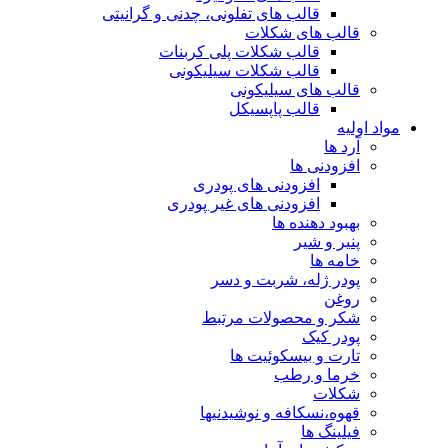
قالب های تفلونی، چدنی و گرانیتی
قالب های شکلات
قالب شکلات پلی کربنات
قالب شکلات سیلیکونی
قالب های سیلیکونی
قالب پاپسیکل
مواد اولیه
آرد ها
افزودنی ها
افزودنی های پودری
افزودنی های غیر پودری
بهبود دهنده ها
پنیر و شیر
خامه ها
پودر ژله، شربت و دسر
روغن
شکر و محصولات مرتبط
پودر کیک
تارت و بیسکوئیت ها
خرما و رطب
شکلات
قهوه،نسکافه و نوشیدنیها
فیلینگ ها