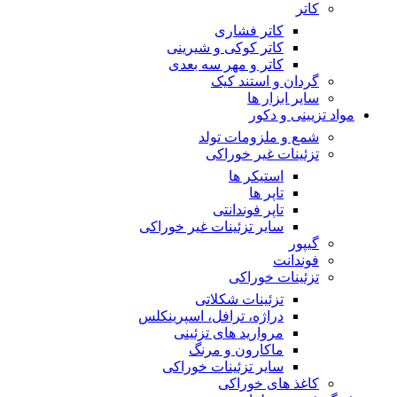
کاتر
کاتر فشاری
کاتر کوکی و شیرینی
کاتر و مهر سه بعدی
گردان و استند کیک
سایر ابزار ها
مواد تزیینی و دکور
شمع و ملزومات تولد
تزئینات غیر خوراکی
استیکر ها
تاپر ها
تاپر فوندانتی
سایر تزئینات غیر خوراکی
گیپور
فوندانت
تزئینات خوراکی
تزئینات شکلاتی
دراژه، ترافل، اسپرینکلس
مروارید های تزئینی
ماکارون و مرنگ
سایر تزئینات خوراکی
کاغذ های خوراکی