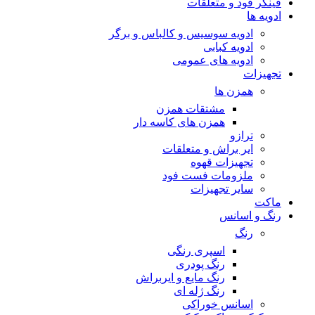
فینگر فود و متعلقات
ادویه ها
ادویه سوسیس و کالباس و برگر
ادویه کبابی
ادویه های عمومی
تجهیزات
همزن ها
مشتقات همزن
همزن های کاسه دار
ترازو
ایر براش و متعلقات
تجهیزات قهوه
ملزومات فست فود
سایر تجهیزات
ماکت
رنگ و اسانس
رنگ
اسپری رنگی
رنگ پودری
رنگ مایع و ایربراش
رنگ ژله ای
اسانس خوراکی