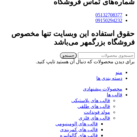
شماره‌های تماس فروشگاه
05132708377
09150294232
حقوق استفاده این وبسایت تنها مخصوص
فروشگاه بزرگمهر می‌باشد
جستجو
برای دیدن محصولات که دنبال آن هستید تایپ کنید.
منو
دسته بندی ها
محصولات پیشنهادی
قالب ها
قالب های پلاستیکی
قالب های طلقی
مولد فوندانت
قالب های فلزی
قالب های الومینیومی
قالب های کمربندی
قالب های گالوانیزه