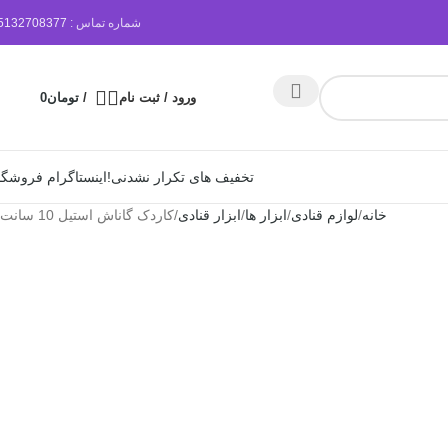
شماره تماس :
5132708377
ورود / ثبت نام
/
تومان
0
تخفیف های تکرار نشدنی!
اینستاگرام فروشگا
خانه
لوازم قنادی
ابزار ها
ابزار قنادی
کاردک گاناش استیل 10 سانت