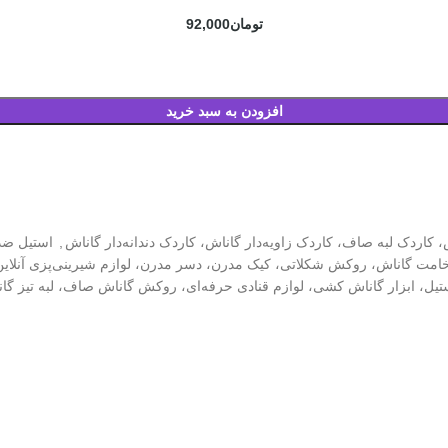
تومان
92,000
افزودن به سبد خرید
کاردک لبه صاف، کاردک زاویه‌دار گاناش، کاردک دندانه‌دار گاناش
,
استیل ضد 
مت گاناش، روکش شکلاتی، کیک مدرن، دسر مدرن، لوازم شیرینی‌پزی آنلاین،
یل، ابزار گاناش کشی، لوازم قنادی حرفه‌ای، روکش گاناش صاف، لبه تیز گا