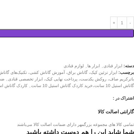
دسته:
ابزار قنادی
,
ابزار ها
,
لوازم قنادی
برچسب:
ابزار تزئین کیک، گاناش براق، آموزش گاناش کشی، تکنیک‌های گاناش، 
باترکریم صاف، روکش یکدست، پرداخت نهایی کیک، ابزار تخصصی قنادی
,
ضخا
گاناش استیل 10 سانت،خرید کاردک گاناش استیل 10 سانت
,
کاردک گاناش است
اشتراک در :
گارانتی اصالت کالا
تمامی کالا های مجموعه بزرگمهر دارای ضمانت اصالت کالا می‌باشند
شما شاید این را هم دوست داشته باشید