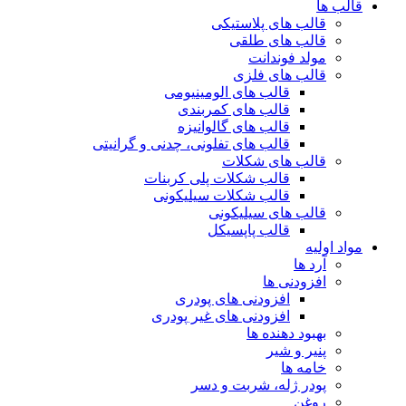
قالب ها
قالب های پلاستیکی
قالب های طلقی
مولد فوندانت
قالب های فلزی
قالب های الومینیومی
قالب های کمربندی
قالب های گالوانیزه
قالب های تفلونی، چدنی و گرانیتی
قالب های شکلات
قالب شکلات پلی کربنات
قالب شکلات سیلیکونی
قالب های سیلیکونی
قالب پاپسیکل
مواد اولیه
آرد ها
افزودنی ها
افزودنی های پودری
افزودنی های غیر پودری
بهبود دهنده ها
پنیر و شیر
خامه ها
پودر ژله، شربت و دسر
روغن