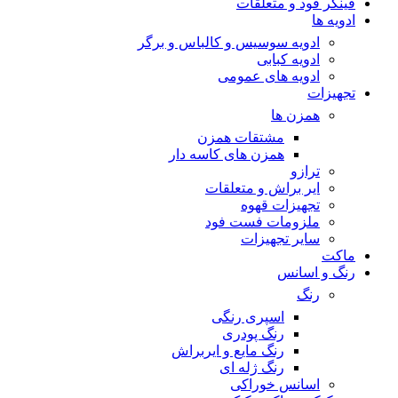
فینگر فود و متعلقات
ادویه ها
ادویه سوسیس و کالباس و برگر
ادویه کبابی
ادویه های عمومی
تجهیزات
همزن ها
مشتقات همزن
همزن های کاسه دار
ترازو
ایر براش و متعلقات
تجهیزات قهوه
ملزومات فست فود
سایر تجهیزات
ماکت
رنگ و اسانس
رنگ
اسپری رنگی
رنگ پودری
رنگ مایع و ایربراش
رنگ ژله ای
اسانس خوراکی