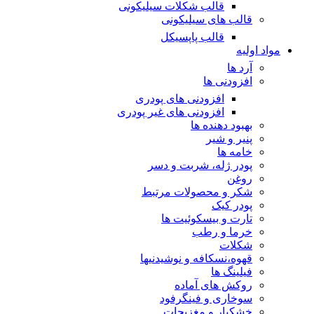
قالب شکلات سیلیکونی
قالب های سیلیکونی
قالب پاپسیکل
مواد اولیه
آرد ها
افزودنی ها
افزودنی های پودری
افزودنی های غیر پودری
بهبود دهنده ها
پنیر و شیر
خامه ها
پودر ژله، شربت و دسر
روغن
شکر و محصولات مرتبط
پودر کیک
تارت و بیسکوئیت ها
خرما و رطب
شکلات
قهوه،نسکافه و نوشیدنیها
فیلینگ ها
روکش های آماده
سوخاری و فینگرفود
خشکبار و مغزیجات