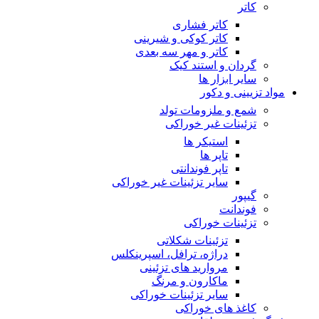
کاتر
کاتر فشاری
کاتر کوکی و شیرینی
کاتر و مهر سه بعدی
گردان و استند کیک
سایر ابزار ها
مواد تزیینی و دکور
شمع و ملزومات تولد
تزئینات غیر خوراکی
استیکر ها
تاپر ها
تاپر فوندانتی
سایر تزئینات غیر خوراکی
گیپور
فوندانت
تزئینات خوراکی
تزئینات شکلاتی
دراژه، ترافل، اسپرینکلس
مروارید های تزئینی
ماکارون و مرنگ
سایر تزئینات خوراکی
کاغذ های خوراکی