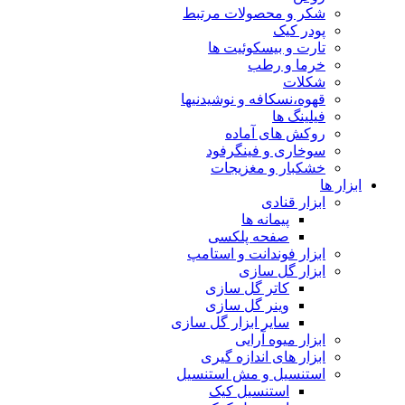
شکر و محصولات مرتبط
پودر کیک
تارت و بیسکوئیت ها
خرما و رطب
شکلات
قهوه،نسکافه و نوشیدنیها
فیلینگ ها
روکش های آماده
سوخاری و فینگرفود
خشکبار و مغزیجات
ابزار ها
ابزار قنادی
پیمانه ها
صفحه پلکسی
ابزار فوندانت و استامپ
ابزار گل سازی
کاتر گل سازی
وینر گل سازی
سایر ابزار گل سازی
ابزار میوه آرایی
ابزار های اندازه گیری
استنسیل و مش استنسیل
استنسیل کیک