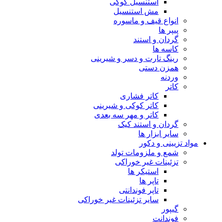
استنسیل کوکی
مش استنسیل
انواع قیف و ماسوره
پیپر ها
گردان و استند
کاسه ها
رینگ تارت و دسر و شیرینی
همزن دستی
وردنه
کاتر
کاتر فشاری
کاتر کوکی و شیرینی
کاتر و مهر سه بعدی
گردان و استند کیک
سایر ابزار ها
مواد تزیینی و دکور
شمع و ملزومات تولد
تزئینات غیر خوراکی
استیکر ها
تاپر ها
تاپر فوندانتی
سایر تزئینات غیر خوراکی
گیپور
فوندانت