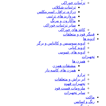
تزئینات خوراکی
تزئینات شکلاتی
دراژه، ترافل، اسپرینکلس
مروارید های تزئینی
ماکارون و مرنگ
سایر تزئینات خوراکی
کاغذ های خوراکی
فینگر فود و متعلقات
ادویه ها
ادویه سوسیس و کالباس و برگر
ادویه کبابی
ادویه های عمومی
تجهیزات
همزن ها
مشتقات همزن
همزن های کاسه دار
ترازو
ایر براش و متعلقات
تجهیزات قهوه
ملزومات فست فود
سایر تجهیزات
ماکت
رنگ و اسانس