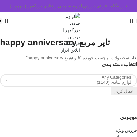
فروشگاه اینترنتی فروش لوازم شیرینی و قنادی بزرگمهر (شهروند)
0
تاپر مربع happy anniversary
خانه
محصولات برچسب خورده “تاپر مربع happy anniversary”
انتخاب دسته بندی
اعمال کردن
موجودی
فروش ویژه