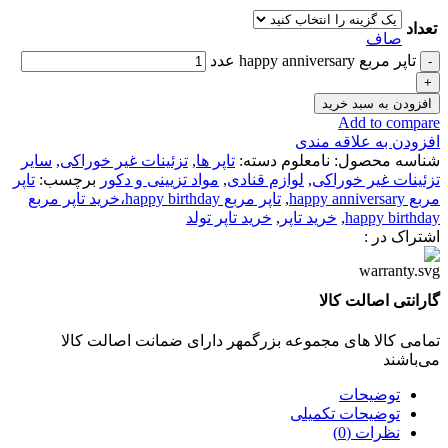
تعداد
صاف
تاپر مربع happy anniversary عدد
افزودن به سبد خرید
Add to compare
افزودن به علاقه مندی
شناسه محصول:
نامعلوم
دسته:
تاپر ها
,
تزئینات غیر خوراکی
,
سایر
تزئینات غیر خوراکی
,
لوازم قنادی
,
مواد تزیینی و دکور
برچسب:
تاپر
مربع happy anniversary
,
تاپر مربع happy birthday،خرید تاپر مربع
happy birthday
,
خرید تاپر
,
خرید تاپر تولد
اشتراک در :
گارانتی اصالت کالا
تمامی کالا های مجموعه بزرگمهر دارای ضمانت اصالت کالا
می‌باشند
توضیحات
توضیحات تکمیلی
نظرات (0)