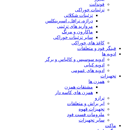
فوندانت
تزئینات خوراکی
تزئینات شکلاتی
دراژه، ترافل، اسپرینکلس
مروارید های تزئینی
ماکارون و مرنگ
سایر تزئینات خوراکی
کاغذ های خوراکی
فینگر فود و متعلقات
ادویه ها
ادویه سوسیس و کالباس و برگر
ادویه کبابی
ادویه های عمومی
تجهیزات
همزن ها
مشتقات همزن
همزن های کاسه دار
ترازو
ایر براش و متعلقات
تجهیزات قهوه
ملزومات فست فود
سایر تجهیزات
ماکت