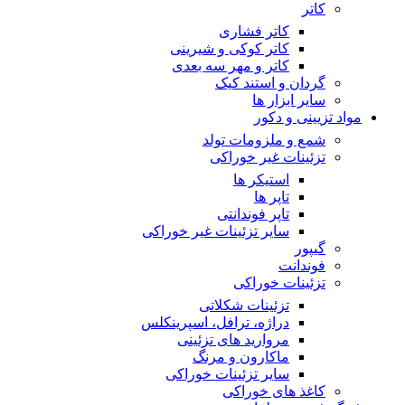
کاتر
کاتر فشاری
کاتر کوکی و شیرینی
کاتر و مهر سه بعدی
گردان و استند کیک
سایر ابزار ها
مواد تزیینی و دکور
شمع و ملزومات تولد
تزئینات غیر خوراکی
استیکر ها
تاپر ها
تاپر فوندانتی
سایر تزئینات غیر خوراکی
گیپور
فوندانت
تزئینات خوراکی
تزئینات شکلاتی
دراژه، ترافل، اسپرینکلس
مروارید های تزئینی
ماکارون و مرنگ
سایر تزئینات خوراکی
کاغذ های خوراکی