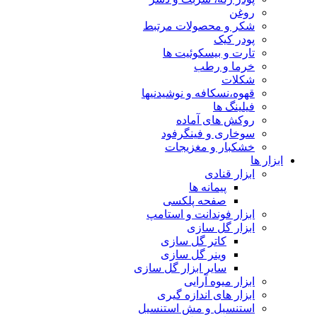
روغن
شکر و محصولات مرتبط
پودر کیک
تارت و بیسکوئیت ها
خرما و رطب
شکلات
قهوه،نسکافه و نوشیدنیها
فیلینگ ها
روکش های آماده
سوخاری و فینگرفود
خشکبار و مغزیجات
ابزار ها
ابزار قنادی
پیمانه ها
صفحه پلکسی
ابزار فوندانت و استامپ
ابزار گل سازی
کاتر گل سازی
وینر گل سازی
سایر ابزار گل سازی
ابزار میوه آرایی
ابزار های اندازه گیری
استنسیل و مش استنسیل