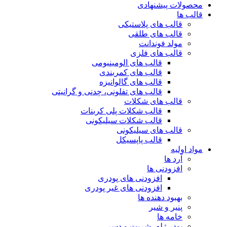
محصولات پیشنهادی
قالب ها
قالب های پلاستیکی
قالب های طلقی
مولد فوندانت
قالب های فلزی
قالب های الومینیومی
قالب های کمربندی
قالب های گالوانیزه
قالب های تفلونی، چدنی و گرانیتی
قالب های شکلات
قالب شکلات پلی کربنات
قالب شکلات سیلیکونی
قالب های سیلیکونی
قالب پاپسیکل
مواد اولیه
آرد ها
افزودنی ها
افزودنی های پودری
افزودنی های غیر پودری
بهبود دهنده ها
پنیر و شیر
خامه ها
پودر ژله، شربت و دسر