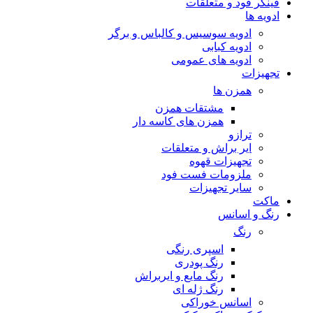
فینگر فود و متعلقات
ادویه ها
ادویه سوسیس و کالباس و برگر
ادویه کبابی
ادویه های عمومی
تجهیزات
همزن ها
مشتقات همزن
همزن های کاسه دار
ترازو
ایر براش و متعلقات
تجهیزات قهوه
ملزومات فست فود
سایر تجهیزات
ماکت
رنگ و اسانس
رنگ
اسپری رنگی
رنگ پودری
رنگ مایع و ایربراش
رنگ ژله ای
اسانس خوراکی