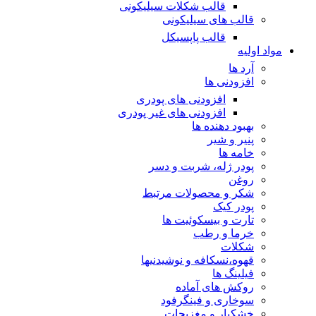
قالب شکلات سیلیکونی
قالب های سیلیکونی
قالب پاپسیکل
مواد اولیه
آرد ها
افزودنی ها
افزودنی های پودری
افزودنی های غیر پودری
بهبود دهنده ها
پنیر و شیر
خامه ها
پودر ژله، شربت و دسر
روغن
شکر و محصولات مرتبط
پودر کیک
تارت و بیسکوئیت ها
خرما و رطب
شکلات
قهوه،نسکافه و نوشیدنیها
فیلینگ ها
روکش های آماده
سوخاری و فینگرفود
خشکبار و مغزیجات