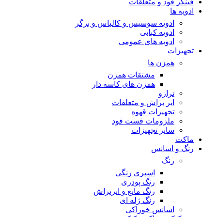
فینگر فود و متعلقات
ادویه ها
ادویه سوسیس و کالباس و برگر
ادویه کبابی
ادویه های عمومی
تجهیزات
همزن ها
مشتقات همزن
همزن های کاسه دار
ترازو
ایر براش و متعلقات
تجهیزات قهوه
ملزومات فست فود
سایر تجهیزات
ماکت
رنگ و اسانس
رنگ
اسپری رنگی
رنگ پودری
رنگ مایع و ایربراش
رنگ ژله ای
اسانس خوراکی