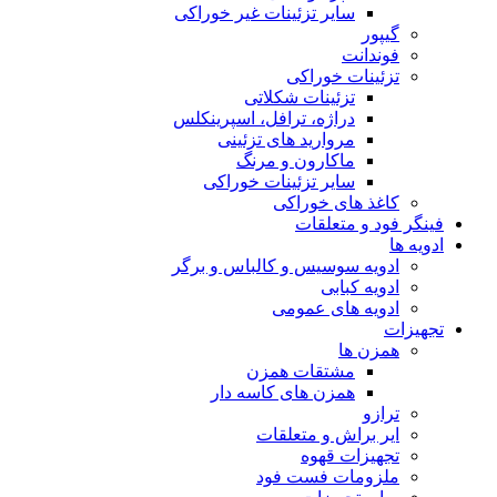
سایر تزئینات غیر خوراکی
گیپور
فوندانت
تزئینات خوراکی
تزئینات شکلاتی
دراژه، ترافل، اسپرینکلس
مروارید های تزئینی
ماکارون و مرنگ
سایر تزئینات خوراکی
کاغذ های خوراکی
فینگر فود و متعلقات
ادویه ها
ادویه سوسیس و کالباس و برگر
ادویه کبابی
ادویه های عمومی
تجهیزات
همزن ها
مشتقات همزن
همزن های کاسه دار
ترازو
ایر براش و متعلقات
تجهیزات قهوه
ملزومات فست فود