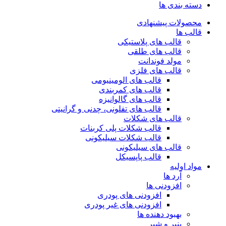
دسته بندی ها
محصولات پیشنهادی
قالب ها
قالب های پلاستیکی
قالب های طلقی
مولد فوندانت
قالب های فلزی
قالب های الومینیومی
قالب های کمربندی
قالب های گالوانیزه
قالب های تفلونی، چدنی و گرانیتی
قالب های شکلات
قالب شکلات پلی کربنات
قالب شکلات سیلیکونی
قالب های سیلیکونی
قالب پاپسیکل
مواد اولیه
آرد ها
افزودنی ها
افزودنی های پودری
افزودنی های غیر پودری
بهبود دهنده ها
پنیر و شیر