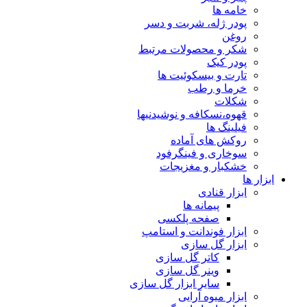
خامه ها
پودر ژله، شربت و دسر
روغن
شکر و محصولات مرتبط
پودر کیک
تارت و بیسکوئیت ها
خرما و رطب
شکلات
قهوه،نسکافه و نوشیدنیها
فیلینگ ها
روکش های آماده
سوخاری و فینگرفود
خشکبار و مغزیجات
ابزار ها
ابزار قنادی
پیمانه ها
صفحه پلکسی
ابزار فوندانت و استامپ
ابزار گل سازی
کاتر گل سازی
وینر گل سازی
سایر ابزار گل سازی
ابزار میوه آرایی