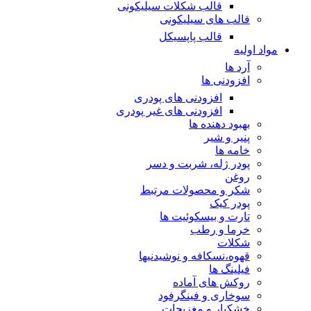
قالب شکلات سیلیکونی
قالب های سیلیکونی
قالب پاپسیکل
مواد اولیه
آرد ها
افزودنی ها
افزودنی های پودری
افزودنی های غیر پودری
بهبود دهنده ها
پنیر و شیر
خامه ها
پودر ژله، شربت و دسر
روغن
شکر و محصولات مرتبط
پودر کیک
تارت و بیسکوئیت ها
خرما و رطب
شکلات
قهوه،نسکافه و نوشیدنیها
فیلینگ ها
روکش های آماده
سوخاری و فینگرفود
خشکبار و مغزیجات