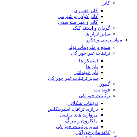
کاتر
کاتر فشاری
کاتر کوکی و شیرینی
کاتر و مهر سه بعدی
گردان و استند کیک
سایر ابزار ها
مواد تزیینی و دکور
شمع و ملزومات تولد
تزئینات غیر خوراکی
استیکر ها
تاپر ها
تاپر فوندانتی
سایر تزئینات غیر خوراکی
گیپور
فوندانت
تزئینات خوراکی
تزئینات شکلاتی
دراژه، ترافل، اسپرینکلس
مروارید های تزئینی
ماکارون و مرنگ
سایر تزئینات خوراکی
کاغذ های خوراکی