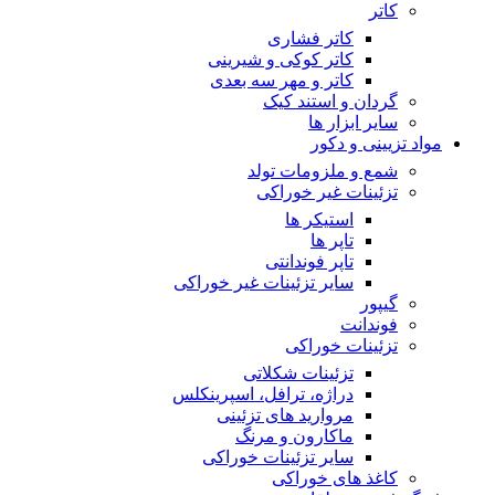
کاتر
کاتر فشاری
کاتر کوکی و شیرینی
کاتر و مهر سه بعدی
گردان و استند کیک
سایر ابزار ها
مواد تزیینی و دکور
شمع و ملزومات تولد
تزئینات غیر خوراکی
استیکر ها
تاپر ها
تاپر فوندانتی
سایر تزئینات غیر خوراکی
گیپور
فوندانت
تزئینات خوراکی
تزئینات شکلاتی
دراژه، ترافل، اسپرینکلس
مروارید های تزئینی
ماکارون و مرنگ
سایر تزئینات خوراکی
کاغذ های خوراکی