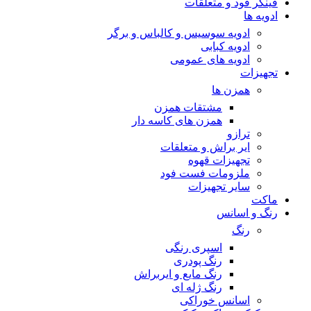
فینگر فود و متعلقات
ادویه ها
ادویه سوسیس و کالباس و برگر
ادویه کبابی
ادویه های عمومی
تجهیزات
همزن ها
مشتقات همزن
همزن های کاسه دار
ترازو
ایر براش و متعلقات
تجهیزات قهوه
ملزومات فست فود
سایر تجهیزات
ماکت
رنگ و اسانس
رنگ
اسپری رنگی
رنگ پودری
رنگ مایع و ایربراش
رنگ ژله ای
اسانس خوراکی