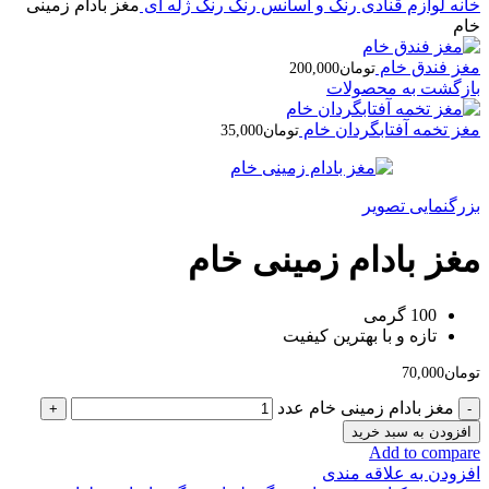
خانه
لوازم قنادی
رنگ و اسانس
رنگ
رنگ ژله ای
مغز بادام زمینی
خام
مغز فندق خام
تومان
200,000
بازگشت به محصولات
مغز تخمه آفتابگردان خام
تومان
35,000
بزرگنمایی تصویر
مغز بادام زمینی خام
100 گرمی
تازه و با بهترین کیفیت
تومان
70,000
مغز بادام زمینی خام عدد
افزودن به سبد خرید
Add to compare
افزودن به علاقه مندی