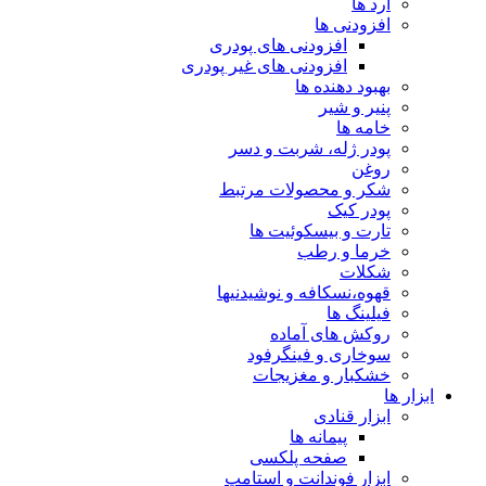
آرد ها
افزودنی ها
افزودنی های پودری
افزودنی های غیر پودری
بهبود دهنده ها
پنیر و شیر
خامه ها
پودر ژله، شربت و دسر
روغن
شکر و محصولات مرتبط
پودر کیک
تارت و بیسکوئیت ها
خرما و رطب
شکلات
قهوه،نسکافه و نوشیدنیها
فیلینگ ها
روکش های آماده
سوخاری و فینگرفود
خشکبار و مغزیجات
ابزار ها
ابزار قنادی
پیمانه ها
صفحه پلکسی
ابزار فوندانت و استامپ