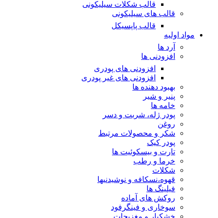
قالب شکلات سیلیکونی
قالب های سیلیکونی
قالب پاپسیکل
مواد اولیه
آرد ها
افزودنی ها
افزودنی های پودری
افزودنی های غیر پودری
بهبود دهنده ها
پنیر و شیر
خامه ها
پودر ژله، شربت و دسر
روغن
شکر و محصولات مرتبط
پودر کیک
تارت و بیسکوئیت ها
خرما و رطب
شکلات
قهوه،نسکافه و نوشیدنیها
فیلینگ ها
روکش های آماده
سوخاری و فینگرفود
خشکبار و مغزیجات