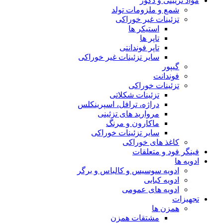
مواد تزیینی و دکور
شمع و ملزومات تولد
تزئینات غیر خوراکی
استیکر ها
تاپر ها
تاپر فوندانتی
سایر تزئینات غیر خوراکی
گیپور
فوندانت
تزئینات خوراکی
تزئینات شکلاتی
دراژه، ترافل، اسپرینکلس
مروارید های تزئینی
ماکارون و مرنگ
سایر تزئینات خوراکی
کاغذ های خوراکی
فینگر فود و متعلقات
ادویه ها
ادویه سوسیس و کالباس و برگر
ادویه کبابی
ادویه های عمومی
تجهیزات
همزن ها
مشتقات همزن