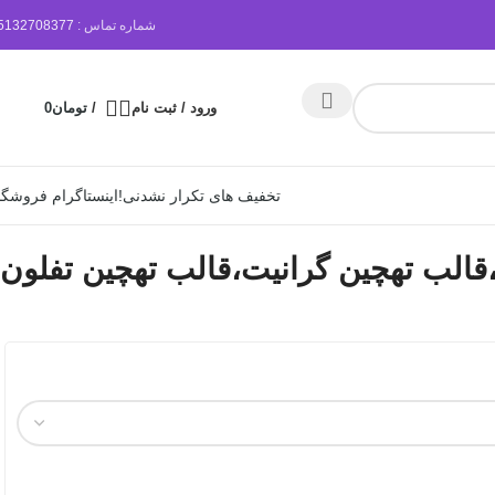
شماره تماس :
5132708377
ورود / ثبت نام
/
تومان
0
تخفیف های تکرار نشدنی!
اینستاگرام فروشگا
قالب تهچین گرانیت،قالب تهچین تفلون