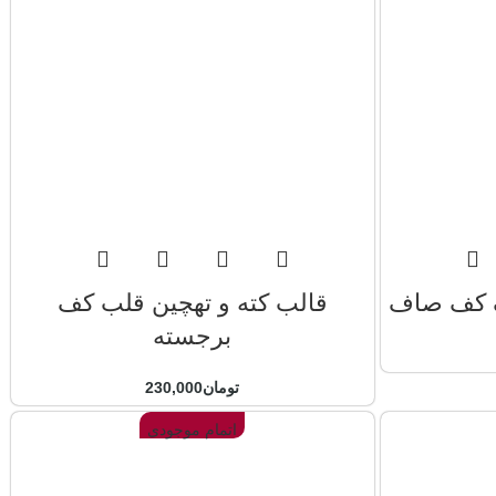
ف کف صاف
قالب کته و تهچین قلب کف
برجسته
تومان
230,000
اتمام موجودی