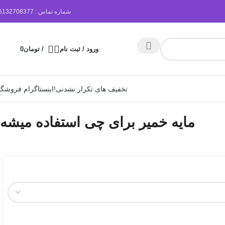
شماره تماس :
5132708377
ورود / ثبت نام
/
تومان
0
تخفیف های تکرار نشدنی!
اینستاگرام فروشگا
مایه خمیر برای چی استفاده میشه