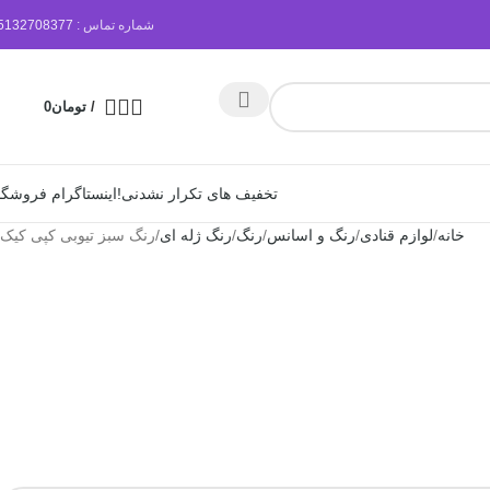
شماره تماس :
5132708377
/
تومان
0
تخفیف های تکرار نشدنی!
اینستاگرام فروشگا
خانه
لوازم قنادی
رنگ و اسانس
رنگ
رنگ ژله ای
رنگ سبز تیوبی کپی کیک