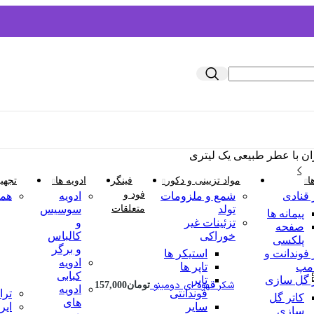
ان با عطر طبیعی یک لیتری
ا
مواد تزیینی و دکور
فینگر
ادویه ها
تجهی
فود و
 قنادی
شمع و ملزومات
ادویه
همز
تولد
متعلقات
سوسیس
پیمانه ها
تزئینات غیر
و
صفحه
خوراکی
کالباس
پلکسی
و برگر
 فوندانت و
استیکر ها
ادویه
امپ
تاپر ها
کبابی
ر گل سازی
تاپر
شکر قهوه ای دومینو
تومان
157,000
ادویه
فوندانتی
ترا
کاتر گل
های
سایر
ایر
سازی