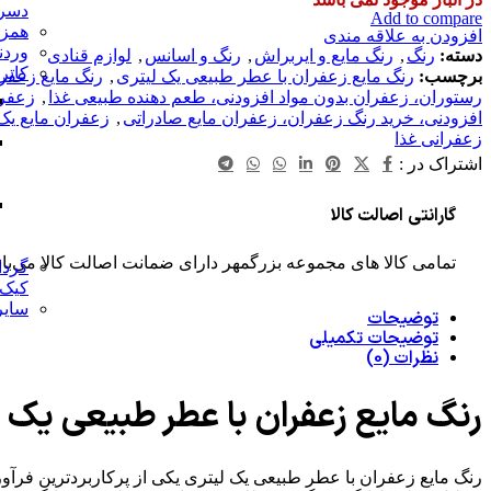
دسر 
Add to compare
همز
افزودن به علاقه مندی
وردن
دسته:
رنگ
,
رنگ مایع و ایربراش
,
رنگ و اسانس
,
لوازم قنادی
کاتر
برچسب:
رنگ مایع زعفران با عطر طبیعی یک لیتری
,
رنگ مایع زعفر
رستوران، زعفران بدون مواد افزودنی، طعم دهنده طبیعی غذا
,
زعفرا
افزودنی، خرید رنگ زعفران، زعفران مایع صادراتی
,
زعفران مایع یک
زعفرانی غذا
اشتراک در :
گارانتی اصالت کالا
تمامی کالا های مجموعه بزرگمهر دارای ضمانت اصالت کالا می‌با
گردا
کیک
سایر 
توضیحات
توضیحات تکمیلی
نظرات (0)
رنگ مایع زعفران با عطر طبیعی یک ل
رنگ مایع زعفران با عطر طبیعی یک لیتری یکی از پرکاربردترین فرآو