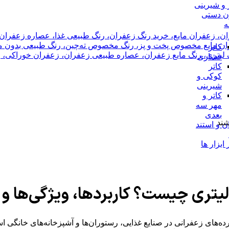
و شیرینی
ن دستی
ه
ان، زعفران مایع، خرید رنگ زعفران، رنگ طبیعی غذا، عصاره زعفران،
ن مایع مخصوص پخت و پز، رنگ مخصوص ته‌چین، رنگ طبیعی بدون م
کاتر
 لیتری، رنگ مایع زعفران، عصاره طبیعی زعفران، زعفران خوراکی، 
فشاری
کاتر
کوکی و
شیرینی
کاتر و
مهر سه
بعدی
شند
ن و استند
ابزار ها
یتری چیست؟ کاربردها، ویژگی‌ها و 
رده‌های زعفرانی در صنایع غذایی، رستوران‌ها و آشپزخانه‌های خانگی 