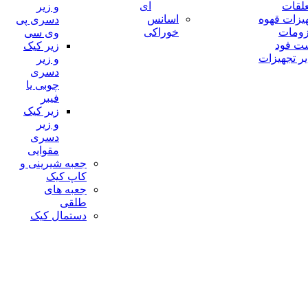
لقات
ای
و زیر
یزات قهوه
اسانس
دسری پی
زومات
خوراکی
وی سی
ت فود
زیر کیک
ر تجهیزات
و زیر
دسری
چوبی یا
فیبر
زیر کیک
و زیر
دسری
مقوایی
جعبه شیرینی و
کاپ کیک
جعبه های
طلقی
دستمال کیک