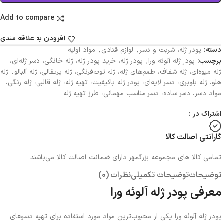
Add to compare
افزودن به علاقه مندی
دسته:
پودر ژله، شربت و دسر
,
لوازم قنادی
,
مواد اولیه
برچسب:
پودر ژله آلوئه ورا
,
پودر ژله، خرید پودر ژله، ژله خانگی، دسر ژله‌ای،
ژله میوه‌ای، ژله شفاف، طعم‌های ژله، ژله توت‌فرنگی، ژله پرتقالی، ژله آلبالو
,
ژله
هلو، ژله بلوبری، دسر لایه‌ای، پودر ژله باکیفیت، تهیه ژله، ژله قالبی، ژله رنگی،
مواد دسر، دسر ساده، دسر مناسب مهمانی، طرز تهیه ژله
اشتراک در :
گارانتی اصالت کالا
تمامی کالا های مجموعه بزرگمهر دارای ضمانت اصالت کالا می‌باشند
توضیحات
توضیحات تکمیلی
نظرات (0)
معرفی پودر ژله آلوئه ورا
پودر ژله آلوئه ورا یکی از محبوب‌ترین مواد مورد استفاده برای تهیه دسرهای