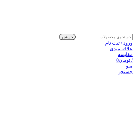
جستجو
ورود / ثبت نام
علاقه مندی
مقایسه
/
تومان
0
منو
جستجو