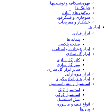
قهوه،نسکافه و نوشیدنیها
فیلینگ ها
روکش های آماده
سوخاری و فینگرفود
خشکبار و مغزیجات
ابزار ها
ابزار قنادی
پیمانه ها
صفحه پلکسی
ابزار فوندانت و استامپ
ابزار گل سازی
کاتر گل سازی
وینر گل سازی
سایر ابزار گل سازی
ابزار میوه آرایی
ابزار های اندازه گیری
استنسیل و مش استنسیل
استنسیل کیک
استنسیل کوکی
مش استنسیل
انواع قیف و ماسوره
پیپر ها