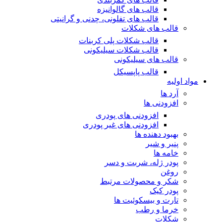
قالب های گالوانیزه
قالب های تفلونی، چدنی و گرانیتی
قالب های شکلات
قالب شکلات پلی کربنات
قالب شکلات سیلیکونی
قالب های سیلیکونی
قالب پاپسیکل
مواد اولیه
آرد ها
افزودنی ها
افزودنی های پودری
افزودنی های غیر پودری
بهبود دهنده ها
پنیر و شیر
خامه ها
پودر ژله، شربت و دسر
روغن
شکر و محصولات مرتبط
پودر کیک
تارت و بیسکوئیت ها
خرما و رطب
شکلات