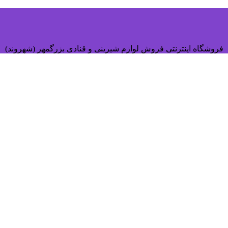
فروشگاه اینترنتی فروش لوازم شیرینی و قنادی بزرگمهر (شهروند)