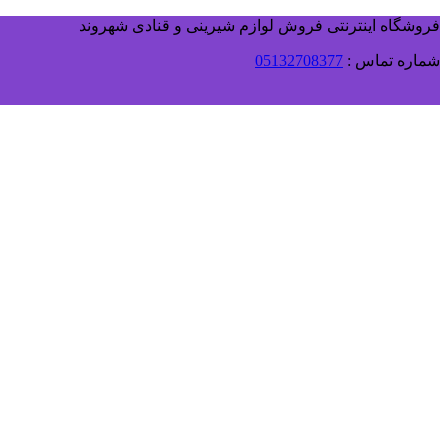
فروشگاه اینترنتی فروش لوازم شیرینی و قنادی شهروند
شماره تماس :
05132708377