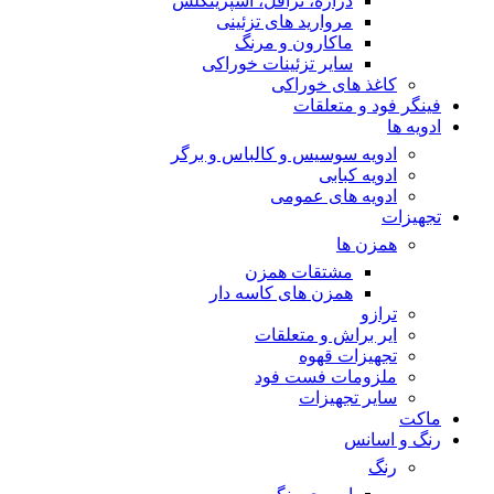
دراژه، ترافل، اسپرینکلس
مروارید های تزئینی
ماکارون و مرنگ
سایر تزئینات خوراکی
کاغذ های خوراکی
فینگر فود و متعلقات
ادویه ها
ادویه سوسیس و کالباس و برگر
ادویه کبابی
ادویه های عمومی
تجهیزات
همزن ها
مشتقات همزن
همزن های کاسه دار
ترازو
ایر براش و متعلقات
تجهیزات قهوه
ملزومات فست فود
سایر تجهیزات
ماکت
رنگ و اسانس
رنگ