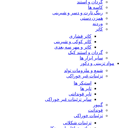
گردان و استند
کاسه ها
رینگ تارت و دسر و شیرینی
همزن دستی
وردنه
کاتر
کاتر فشاری
کاتر کوکی و شیرینی
کاتر و مهر سه بعدی
گردان و استند کیک
سایر ابزار ها
مواد تزیینی و دکور
شمع و ملزومات تولد
تزئینات غیر خوراکی
استیکر ها
تاپر ها
تاپر فوندانتی
سایر تزئینات غیر خوراکی
گیپور
فوندانت
تزئینات خوراکی
تزئینات شکلاتی