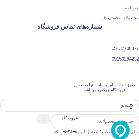
خبرنامه
محصولات تخفیف دار
شماره‌های تماس فروشگاه
05132708377
09150294232
حقوق استفاده این وبسایت تنها مخصوص
فروشگاه بزرگمهر می‌باشد
فروشگاه
سبدخرید
برای دیدن محصولات که دنبال آن هستید تایپ کنید.