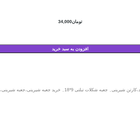
تومان
34,000
افزودن به سبد خرید
د،کارتن شیرینی
,
جعبه شکلات تبلتی 9*18
,
خرید جعبه شیرینی،جعبه شیرینی،ج