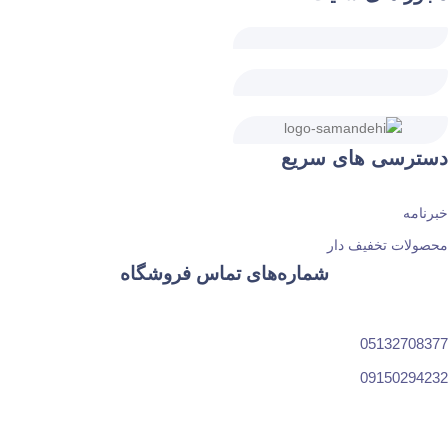
دسترسی های سریع
خبرنامه
محصولات تخفیف دار
شماره‌های تماس فروشگاه
05132708377
09150294232