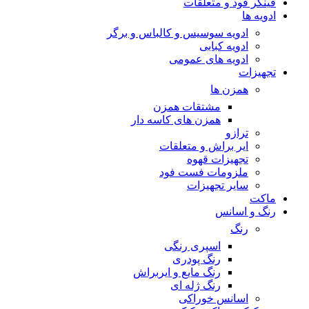
فینگر فود و متعلقات
ادویه ها
ادویه سوسیس و کالباس و برگر
ادویه کبابی
ادویه های عمومی
تجهیزات
همزن ها
مشتقات همزن
همزن های کاسه دار
ترازو
ایر براش و متعلقات
تجهیزات قهوه
ملزومات فست فود
سایر تجهیزات
ماکت
رنگ و اسانس
رنگ
اسپری رنگی
رنگ پودری
رنگ مایع و ایربراش
رنگ ژله ای
اسانس خوراکی