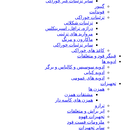
سایر تزئینات غیر خوراکی
گیپور
فوندانت
تزئینات خوراکی
تزئینات شکلاتی
دراژه، ترافل، اسپرینکلس
مروارید های تزئینی
ماکارون و مرنگ
سایر تزئینات خوراکی
کاغذ های خوراکی
فینگر فود و متعلقات
ادویه ها
ادویه سوسیس و کالباس و برگر
ادویه کبابی
ادویه های عمومی
تجهیزات
همزن ها
مشتقات همزن
همزن های کاسه دار
ترازو
ایر براش و متعلقات
تجهیزات قهوه
ملزومات فست فود
سایر تجهیزات