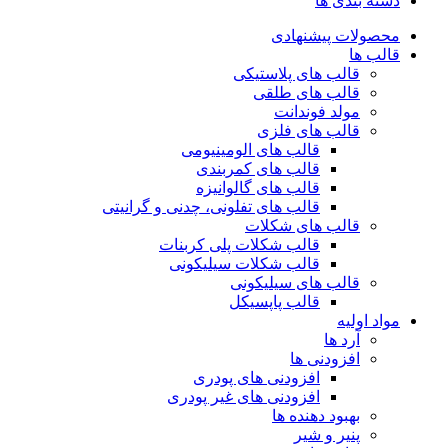
دسته بندی ها
محصولات پیشنهادی
قالب ها
قالب های پلاستیکی
قالب های طلقی
مولد فوندانت
قالب های فلزی
قالب های الومینیومی
قالب های کمربندی
قالب های گالوانیزه
قالب های تفلونی، چدنی و گرانیتی
قالب های شکلات
قالب شکلات پلی کربنات
قالب شکلات سیلیکونی
قالب های سیلیکونی
قالب پاپسیکل
مواد اولیه
آرد ها
افزودنی ها
افزودنی های پودری
افزودنی های غیر پودری
بهبود دهنده ها
پنیر و شیر