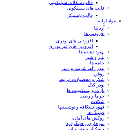
قالب شکلات سیلیکونی
قالب های سیلیکونی
قالب پاپسیکل
مواد اولیه
آرد ها
افزودنی ها
افزودنی های پودری
افزودنی های غیر پودری
بهبود دهنده ها
پنیر و شیر
خامه ها
پودر ژله، شربت و دسر
روغن
شکر و محصولات مرتبط
پودر کیک
تارت و بیسکوئیت ها
خرما و رطب
شکلات
قهوه،نسکافه و نوشیدنیها
فیلینگ ها
روکش های آماده
سوخاری و فینگرفود
خشکبار و مغزیجات