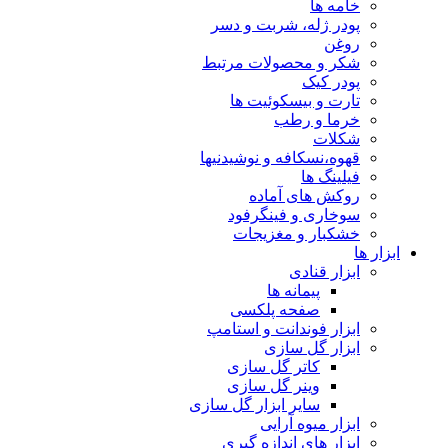
خامه ها
پودر ژله، شربت و دسر
روغن
شکر و محصولات مرتبط
پودر کیک
تارت و بیسکوئیت ها
خرما و رطب
شکلات
قهوه،نسکافه و نوشیدنیها
فیلینگ ها
روکش های آماده
سوخاری و فینگرفود
خشکبار و مغزیجات
ابزار ها
ابزار قنادی
پیمانه ها
صفحه پلکسی
ابزار فوندانت و استامپ
ابزار گل سازی
کاتر گل سازی
وینر گل سازی
سایر ابزار گل سازی
ابزار میوه آرایی
ابزار های اندازه گیری