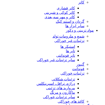
کاتر
کاتر فشاری
کاتر کوکی و شیرینی
کاتر و مهر سه بعدی
گردان و استند کیک
سایر ابزار ها
مواد تزیینی و دکور
شمع و ملزومات تولد
تزئینات غیر خوراکی
استیکر ها
تاپر ها
تاپر فوندانتی
سایر تزئینات غیر خوراکی
گیپور
فوندانت
تزئینات خوراکی
تزئینات شکلاتی
دراژه، ترافل، اسپرینکلس
مروارید های تزئینی
ماکارون و مرنگ
سایر تزئینات خوراکی
کاغذ های خوراکی