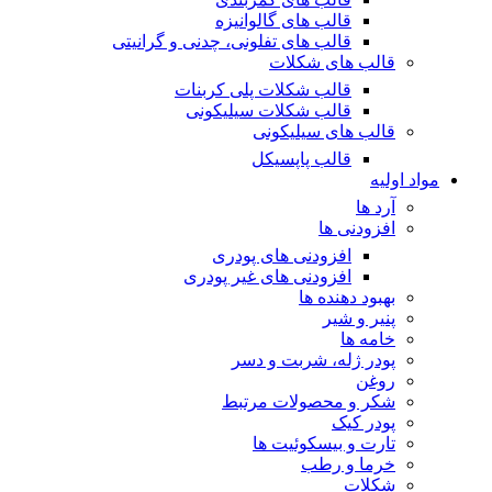
قالب های گالوانیزه
قالب های تفلونی، چدنی و گرانیتی
قالب های شکلات
قالب شکلات پلی کربنات
قالب شکلات سیلیکونی
قالب های سیلیکونی
قالب پاپسیکل
مواد اولیه
آرد ها
افزودنی ها
افزودنی های پودری
افزودنی های غیر پودری
بهبود دهنده ها
پنیر و شیر
خامه ها
پودر ژله، شربت و دسر
روغن
شکر و محصولات مرتبط
پودر کیک
تارت و بیسکوئیت ها
خرما و رطب
شکلات