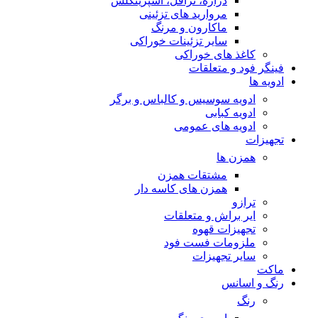
دراژه، ترافل، اسپرینکلس
مروارید های تزئینی
ماکارون و مرنگ
سایر تزئینات خوراکی
کاغذ های خوراکی
فینگر فود و متعلقات
ادویه ها
ادویه سوسیس و کالباس و برگر
ادویه کبابی
ادویه های عمومی
تجهیزات
همزن ها
مشتقات همزن
همزن های کاسه دار
ترازو
ایر براش و متعلقات
تجهیزات قهوه
ملزومات فست فود
سایر تجهیزات
ماکت
رنگ و اسانس
رنگ