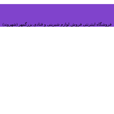
فروشگاه اینترنتی فروش لوازم شیرینی و قنادی بزرگمهر (شهروند)