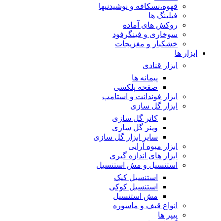
قهوه،نسکافه و نوشیدنیها
فیلینگ ها
روکش های آماده
سوخاری و فینگرفود
خشکبار و مغزیجات
ابزار ها
ابزار قنادی
پیمانه ها
صفحه پلکسی
ابزار فوندانت و استامپ
ابزار گل سازی
کاتر گل سازی
وینر گل سازی
سایر ابزار گل سازی
ابزار میوه آرایی
ابزار های اندازه گیری
استنسیل و مش استنسیل
استنسیل کیک
استنسیل کوکی
مش استنسیل
انواع قیف و ماسوره
پیپر ها