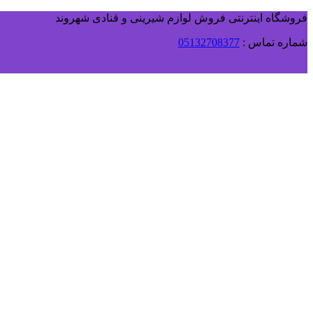
فروشگاه اینترنتی فروش لوازم شیرینی و قنادی شهروند
شماره تماس :
05132708377