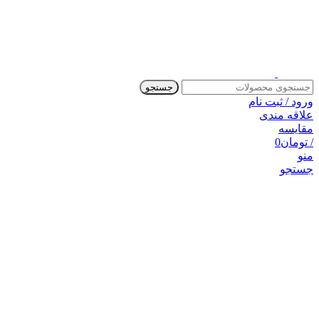
جستجو
ورود / ثبت نام
علاقه مندی
مقایسه
/
تومان
0
منو
جستجو