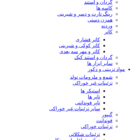
گردان و استند
کاسه ها
رینگ تارت و دسر و شیرینی
همزن دستی
وردنه
کاتر
کاتر فشاری
کاتر کوکی و شیرینی
کاتر و مهر سه بعدی
گردان و استند کیک
سایر ابزار ها
مواد تزیینی و دکور
شمع و ملزومات تولد
تزئینات غیر خوراکی
استیکر ها
تاپر ها
تاپر فوندانتی
سایر تزئینات غیر خوراکی
گیپور
فوندانت
تزئینات خوراکی
تزئینات شکلاتی