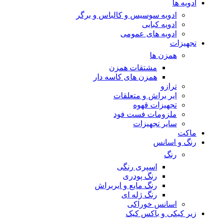
ادویه ها
ادویه سوسیس و کالباس و برگر
ادویه کبابی
ادویه های عمومی
تجهیزات
همزن ها
مشتقات همزن
همزن های کاسه دار
ترازو
ایر براش و متعلقات
تجهیزات قهوه
ملزومات فست فود
سایر تجهیزات
ماکت
رنگ و اسانس
رنگ
اسپری رنگی
رنگ پودری
رنگ مایع و ایربراش
رنگ ژله ای
اسانس خوراکی
زیر کیکی و باکس کیک