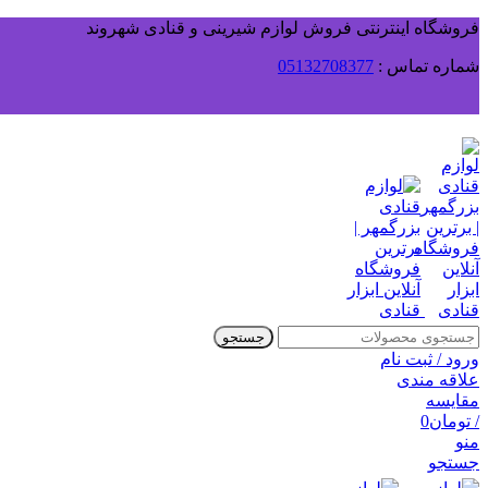
فروشگاه اینترنتی فروش لوازم شیرینی و قنادی شهروند
شماره تماس :
05132708377
جستجو
ورود / ثبت نام
علاقه مندی
مقایسه
/
تومان
0
منو
جستجو