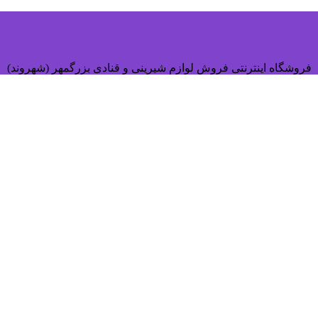
فروشگاه اینترنتی فروش لوازم شیرینی و قنادی بزرگمهر (شهروند)