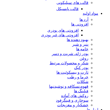
قالب های سیلیکونی
قالب پاپسیکل
مواد اولیه
آرد ها
افزودنی ها
افزودنی های پودری
افزودنی های غیر پودری
بهبود دهنده ها
پنیر و شیر
خامه ها
پودر ژله، شربت و دسر
روغن
شکر و محصولات مرتبط
پودر کیک
تارت و بیسکوئیت ها
خرما و رطب
شکلات
قهوه،نسکافه و نوشیدنیها
فیلینگ ها
روکش های آماده
سوخاری و فینگرفود
خشکبار و مغزیجات
ابزار ها