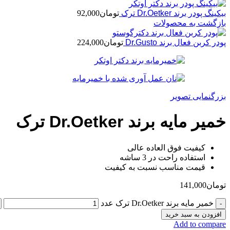
بیکینگ پودر برند Dr.Oetker ترک
تومان
92,000
بازگشت به محصولات
پودر کربن فعال برند Dr.Gusto
تومان
224,000
بزرگنمایی تصویر
خمیر مایه برند Dr.Oetker ترک
کیفیت فوق العاده عالی
استفاده راحت در 3 ساشه
قیمت مناسب نسبت به کیفیت
تومان
141,000
خمیر مایه برند Dr.Oetker ترک عدد
افزودن به سبد خرید
Add to compare