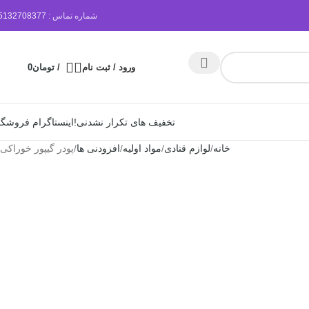
شماره تماس :
5132708377
ورود / ثبت نام
/
تومان
0
تخفیف های تکرار نشدنی!
اینستاگرام فروشگا
خانه
لوازم قنادی
مواد اولیه
افزودنی ها
پودر گیپور خوراکی