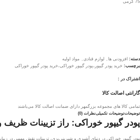
75 گرمی
دسته:
افزودنی ها
,
لوازم قنادی
,
مواد اولیه
برچسب:
خرید پودر گیپور،پودر گیپور خوراکی،خرید پودر گیپور خوراکی
اشتراک در :
گارانتی اصالت کالا
تمامی کالا های مجموعه بزرگمهر دارای ضمانت اصالت کالا می‌باشند
توضیحات
توضیحات تکمیلی
نظرات (0)
پودر گیپور خوراکی: راز تزیینات ظریف و 
پودر گیپور خوراکی در دنیای آشپزی و شیرینی‌پزی، تزیینات نقش مهمی در زیبایی و