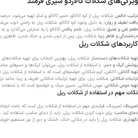
ویژگی‌های شکلات گالاردو شیری فرمند
ترکیب خالص
: شکلات ریل از کره کاکائو، خمیر کاکائو و شکر تهیه می‌شود. درص
بافت لطیف و روان
: به دلیل وجود کره کاکائو، شکلات ریل به راحتی ذوب می‌شود
طعم غنی و عمیق
: شکلات ریل، طعم واقعی کاکائو را به نمایش می‌گذارد و به د
درخشندگی و ظاهر زیبا
: شکلات ریل پس از ذوب شدن و خنک شدن، ظاهری براق
کاربردهای شکلات ریل
تهیه شکلات‌های دست‌ساز
: شکلات ریل، بهترین انتخاب برای تهیه شکلات‌های 
پوشش کیک و دسر
: با استفاده از شکلات ریل، می‌توان کیک‌ها و دسرهای مختل
تهیه گاناش
: گاناش، کرم شکلاتی خوشمزه‌ای است که با استفاده از شکلات ریل ته
تزئینات شکلاتی
: شکلات ریل، برای تهیه تزئینات شکلاتی ظریف و زیبا، مانند تر
تهیه موس شکلاتی
: موس شکلاتی، دسری سبک و خوشمزه است که با استفاده از 
نکات مهم در استفاده از شکلات ریل
تمپرینگ
: تمپرینگ، فرآیندی مهم در استفاده از شکلات ریل است که باعث ایجاد
دمای مناسب
: برای ذوب کردن شکلات ریل، باید از دمای مناسب استفاده کرد
نگهداری
: شکلات ریل را باید در مکانی خنک، خشک و دور از نور مستقیم خورشی