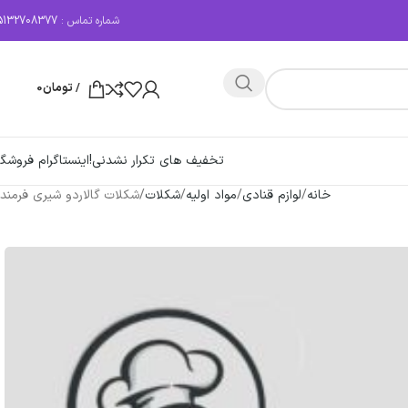
شماره تماس :
5132708377
/
تومان
0
تخفیف های تکرار نشدنی!
اینستاگرام فروشگا
خانه
لوازم قنادی
مواد اولیه
شکلات
شکلات گالاردو شیری فرمند