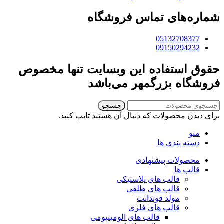
شماره‌های تماس فروشگاه
05132708377
09150294232
حقوق استفاده این وبسایت تنها مخصوص
فروشگاه بزرگمهر می‌باشد
جستجو
برای دیدن محصولات که دنبال آن هستید تایپ کنید.
منو
دسته بندی ها
محصولات پیشنهادی
قالب ها
قالب های پلاستیکی
قالب های طلقی
مولد فوندانت
قالب های فلزی
قالب های الومینیومی