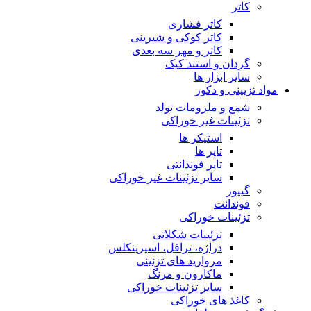
کاتر
کاتر فشاری
کاتر کوکی و شیرینی
کاتر و مهر سه بعدی
گردان و استند کیک
سایر ابزار ها
مواد تزیینی و دکور
شمع و ملزومات تولد
تزئینات غیر خوراکی
استیکر ها
تاپر ها
تاپر فوندانتی
سایر تزئینات غیر خوراکی
گیپور
فوندانت
تزئینات خوراکی
تزئینات شکلاتی
دراژه، ترافل، اسپرینکلس
مروارید های تزئینی
ماکارون و مرنگ
سایر تزئینات خوراکی
کاغذ های خوراکی