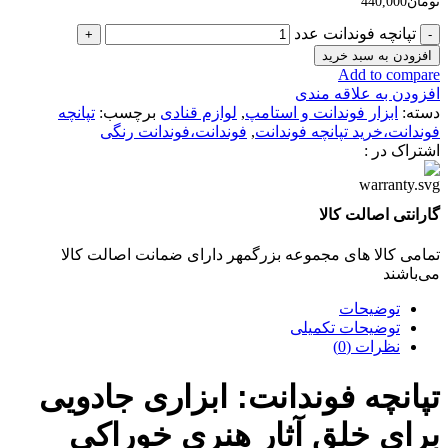
تومان
440,000
تپانچه فوندانت عدد
افزودن به سبد خرید
Add to compare
افزودن به علاقه مندی
دسته:
ابزار فوندانت و استامپ
,
لوازم قنادی
برچسب:
تپانچه
فوندانت،خرید تپانچه فوندانت
,
فوندانت،فوندانت رنگی
اشتراک در :
گارانتی اصالت کالا
تمامی کالا های مجموعه بزرگمهر دارای ضمانت اصالت کالا
می‌باشند
توضیحات
توضیحات تکمیلی
نظرات (0)
تپانچه فوندانت: ابزاری جادویی
برای خلق آثار هنری خوراکی