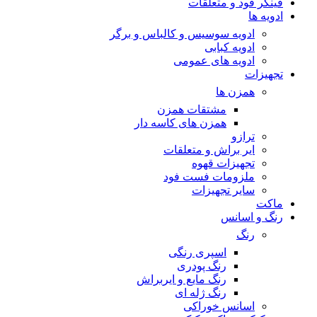
فینگر فود و متعلقات
ادویه ها
ادویه سوسیس و کالباس و برگر
ادویه کبابی
ادویه های عمومی
تجهیزات
همزن ها
مشتقات همزن
همزن های کاسه دار
ترازو
ایر براش و متعلقات
تجهیزات قهوه
ملزومات فست فود
سایر تجهیزات
ماکت
رنگ و اسانس
رنگ
اسپری رنگی
رنگ پودری
رنگ مایع و ایربراش
رنگ ژله ای
اسانس خوراکی