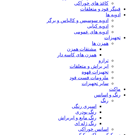
کاغذ های خوراکی
فینگر فود و متعلقات
ادویه ها
ادویه سوسیس و کالباس و برگر
ادویه کبابی
ادویه های عمومی
تجهیزات
همزن ها
مشتقات همزن
همزن های کاسه دار
ترازو
ایر براش و متعلقات
تجهیزات قهوه
ملزومات فست فود
سایر تجهیزات
ماکت
رنگ و اسانس
رنگ
اسپری رنگی
رنگ پودری
رنگ مایع و ایربراش
رنگ ژله ای
اسانس خوراکی
زیر کیکی و باکس کیک