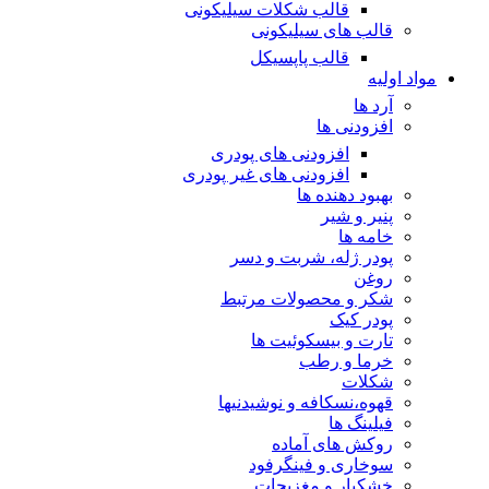
قالب شکلات سیلیکونی
قالب های سیلیکونی
قالب پاپسیکل
مواد اولیه
آرد ها
افزودنی ها
افزودنی های پودری
افزودنی های غیر پودری
بهبود دهنده ها
پنیر و شیر
خامه ها
پودر ژله، شربت و دسر
روغن
شکر و محصولات مرتبط
پودر کیک
تارت و بیسکوئیت ها
خرما و رطب
شکلات
قهوه،نسکافه و نوشیدنیها
فیلینگ ها
روکش های آماده
سوخاری و فینگرفود
خشکبار و مغزیجات