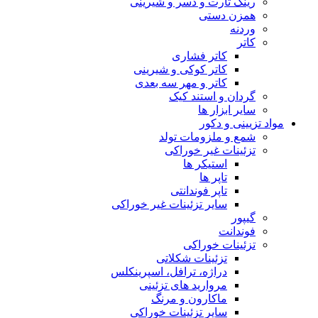
رینگ تارت و دسر و شیرینی
همزن دستی
وردنه
کاتر
کاتر فشاری
کاتر کوکی و شیرینی
کاتر و مهر سه بعدی
گردان و استند کیک
سایر ابزار ها
مواد تزیینی و دکور
شمع و ملزومات تولد
تزئینات غیر خوراکی
استیکر ها
تاپر ها
تاپر فوندانتی
سایر تزئینات غیر خوراکی
گیپور
فوندانت
تزئینات خوراکی
تزئینات شکلاتی
دراژه، ترافل، اسپرینکلس
مروارید های تزئینی
ماکارون و مرنگ
سایر تزئینات خوراکی