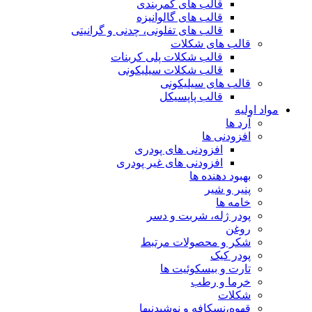
قالب های کمربندی
قالب های گالوانیزه
قالب های تفلونی، چدنی و گرانیتی
قالب های شکلات
قالب شکلات پلی کربنات
قالب شکلات سیلیکونی
قالب های سیلیکونی
قالب پاپسیکل
مواد اولیه
آرد ها
افزودنی ها
افزودنی های پودری
افزودنی های غیر پودری
بهبود دهنده ها
پنیر و شیر
خامه ها
پودر ژله، شربت و دسر
روغن
شکر و محصولات مرتبط
پودر کیک
تارت و بیسکوئیت ها
خرما و رطب
شکلات
قهوه،نسکافه و نوشیدنیها