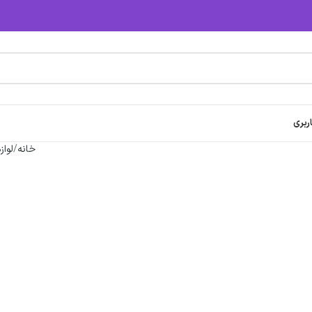
ربری
خانه
لواز