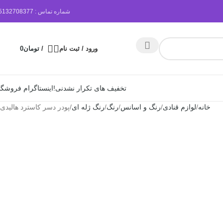
شماره تماس :
5132708377
ورود / ثبت نام
/
تومان
0
تخفیف های تکرار نشدنی!
اینستاگرام فروشگا
خانه
لوازم قنادی
رنگ و اسانس
رنگ
رنگ ژله ای
پودر دسر کاسترد هالیدی