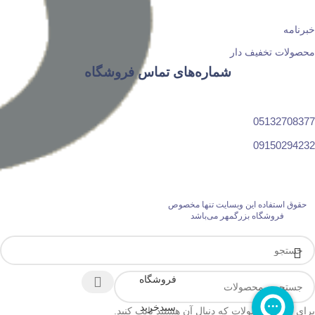
خبرنامه
محصولات تخفیف دار
شماره‌های تماس فروشگاه
05132708377
09150294232
حقوق استفاده این وبسایت تنها مخصوص
فروشگاه بزرگمهر می‌باشد
فروشگاه
سبدخرید
برای دیدن محصولات که دنبال آن هستید تایپ کنید.